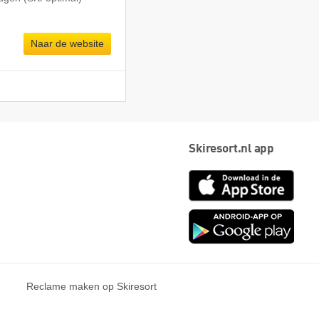
Naar de website
Skiresort.nl app
App
Store
Goog
play
Reclame maken op Skiresort