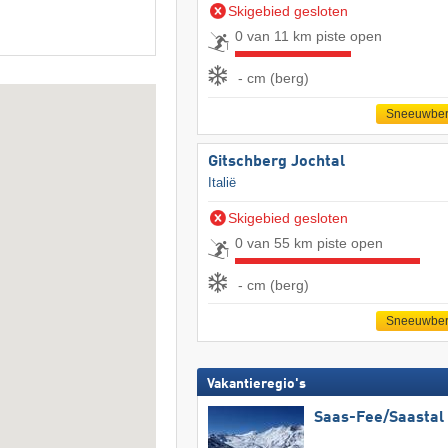
Skigebied gesloten
0 van 11 km piste open
- cm (berg)
Sneeuwber
Gitschberg Jochtal
Italië
Skigebied gesloten
0 van 55 km piste open
- cm (berg)
Sneeuwber
Vakantieregio's
Saas-Fee/​Saastal