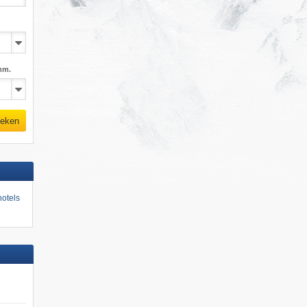
mm.
eken
otels