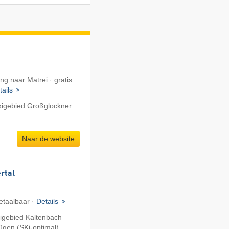
ng naar Matrei · gratis
tails
kigebied Großglockner
Naar de website
ertal
etaalbaar ·
Details
igebied Kaltenbach –
fügen (SKi-optimal)