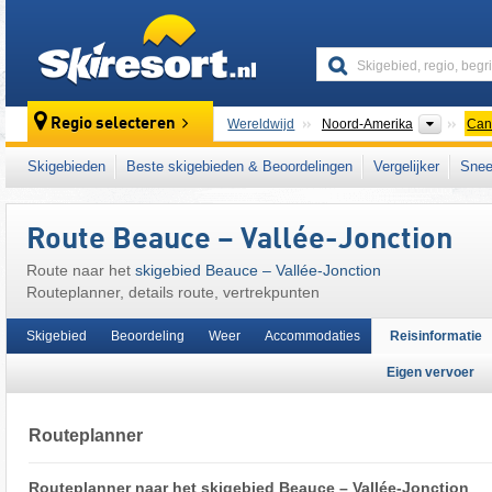
skiresort
Contine
Regio selecteren
Wereldwijd
Noord-Amerika
Can
Dit skigebied ligt ook in:
Notre Dame Mounta
Skigebieden
Beste skigebieden & Beoordelingen
Vergelijker
Snee
Appalachen
Route Beauce – Vallée-Jonction
Route naar het
skigebied Beauce – Vallée-Jonction
Routeplanner, details route, vertrekpunten
Skigebied
Beoordeling
Weer
Accommodaties
Reisinformatie
Eigen vervoer
Routeplanner
Routeplanner naar het skigebied Beauce – Vallée-Jonction