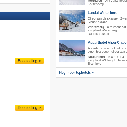
Rennweg
·
0 m vanaf het s
Katschberg
Landal Winterberg
Direct aan de skipiste · Zw
Kinder-skiland
Winterberg
·
0 m vanaf het
skigebied Winterberg
(Skiliftkarussell)
Apparthotel AlpenChalet
Appartementen met hotelcom
eigen bioscoop · direct aan de
Neukirchen
·
100 m vanaf h
skigebied Wildkogel – Neukir
Beoordeling
Bramberg
Nog meer tophotels
Beoordeling