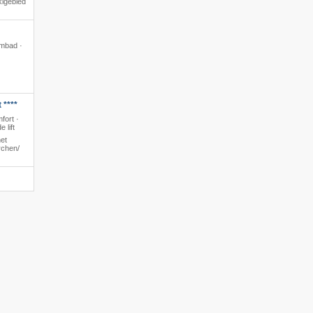
kigebied
embad ·
 ****
fort ·
 lift
et
chen/​