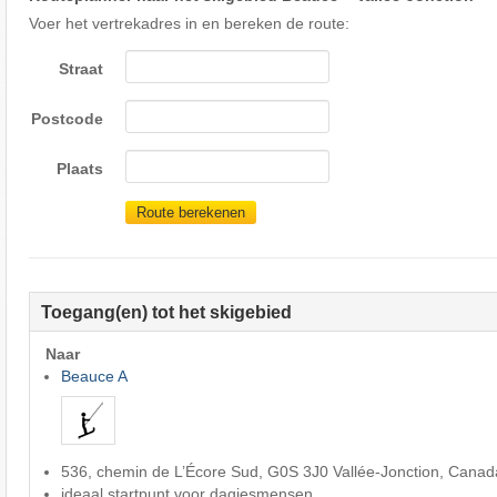
Voer het vertrekadres in en bereken de route:
Straat
Postcode
Plaats
Route berekenen
Toegang(en) tot het skigebied
Naar
Beauce A
536, chemin de L’Écore Sud, G0S 3J0 Vallée-Jonction, Canad
ideaal startpunt voor dagjesmensen