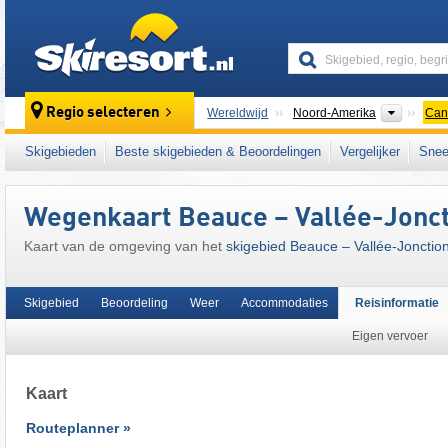
skiresort
Contine
Regio selecteren
Wereldwijd
Noord-Amerika
Can
Dit skigebied ligt ook in:
Notre Dame Mounta
Skigebieden
Beste skigebieden & Beoordelingen
Vergelijker
Snee
Appalachen
Wegenkaart Beauce – Vallée-Jonc
Kaart van de omgeving van het
skigebied Beauce – Vallée-Jonctio
Skigebied
Beoordeling
Weer
Accommodaties
Reisinformatie
Eigen vervoer
Kaart
Routeplanner »