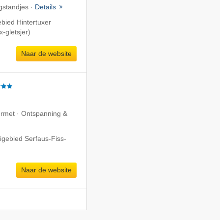
ogstandjes ·
Details
ebied Hintertuxer
x-gletsjer)
Naar de website
ourmet · Ontspanning &
igebied Serfaus-Fiss-
Naar de website