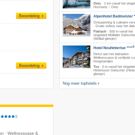
Oetz
·
1 km vanaf het skige
Hochoetz – Oetz
Beoordeling
Alpenhotel Badmeister *
Ontspanning & culinaire ver
· Gratis skibus naar het dals
Flattach
·
500 m vanaf het
skigebied Mölltaler Gletsche
(Mölltal-gletsjer)
S
Hotel Neuhintertux ****
Direct aan het dalstation ·
Wellnessoase & verfijnde cul
hoogstandjes
Beoordeling
Tux
·
0 m vanaf het skigebi
Hintertuxer Gletscher (Hinte
gletsjer)
Nog meer tophotels
S
ion · Wellnessoase &