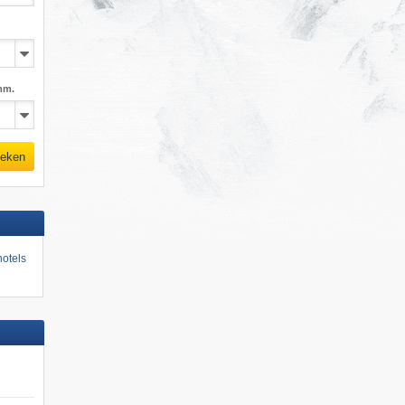
mm.
eken
otels