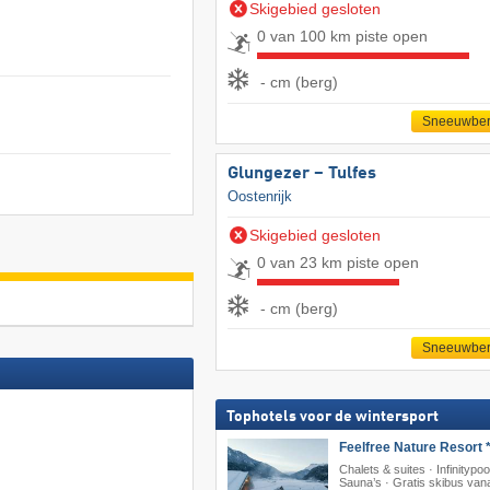
Skigebied gesloten
0 van 100 km piste open
- cm (berg)
Sneeuwber
Glungezer – Tulfes
Oostenrijk
Skigebied gesloten
0 van 23 km piste open
- cm (berg)
Sneeuwber
Tophotels voor de wintersport
Feelfree Nature Resort *
Chalets & suites · Infinitypoo
Sauna’s · Gratis skibus vana