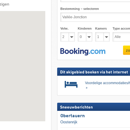
jzigen
Bestemming – selecteren
Volw.
Kinderen
Kamers
Type acco
zo
Dit skigebied boeken via het internet
Voordelige accommodaties/h
Sneeuwberichten
Obertauern
Oostenrijk