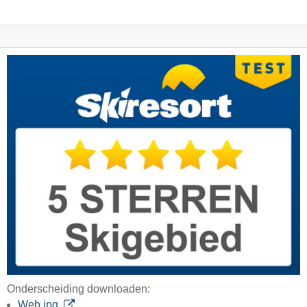
Onderscheiding downloaden:
Web jpg