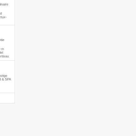
inaire
ed
rtux-
tie
0 m
el
rtisau
ustige
d & SPA