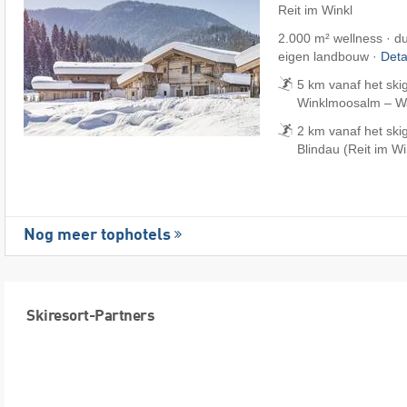
Reit im Winkl
2.000 m² wellness · d
eigen landbouw ·
Deta
5 km vanaf het skig
Winklmoosalm – Wai
2 km vanaf het ski
Blindau (Reit im Wi
Nog meer tophotels
Skiresort-Partners