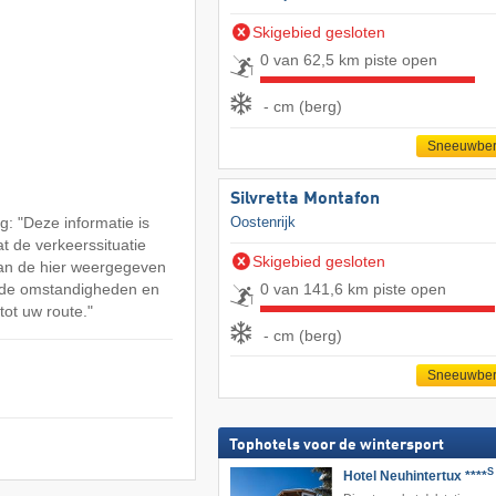
Skigebied gesloten
0 van 62,5 km piste open
- cm (berg)
Sneeuwber
Silvretta Montafon
: "Deze informatie is
Oostenrijk
at de verkeerssituatie
Skigebied gesloten
an de hier weergegeven
0 van 141,6 km piste open
n de omstandigheden en
tot uw route."
- cm (berg)
Sneeuwber
Tophotels voor de wintersport
S
Hotel Neuhintertux ****