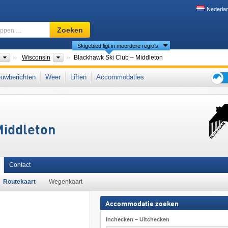
Nederla
Skigebied,
Zoeken
regio,
Skigebied ligt in meerdere regio's
begrippen
…
nten
Landen
Deelstaten
Wisconsin
Blackhawk Ski Club – Middleton
uwberichten
Weer
Liften
Accommodaties
Tips
voor
de
skiva
Middleton
Contact
Routekaart
Wegenkaart
Accommodatie zoeken
Inchecken – Uitchecken