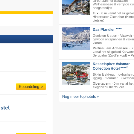
Direct aan het dalstation ·
Wellnessoase & verfijnde cul
hoogstandjes
Tux
·
0 m vanaf het skigebi
Hintertuxer Gletscher (Hinte
gletsjer)
Das Pfandler ****
Genieten & sport · Vitalwelt ·
gewoon ontspannen & vakan
vieren!
Pertisau am Achensee
·
5
vanaf het skigebied Karwend
Bergbahn (Zwölferkopf) – Pe
Kesselspitze Valamar
S
Collection Hotel ****
Ski-in & ski-out · Idylische r
ligging · Gourmet · Zwemba
Obertauern
·
0 m vanaf het
Beoordeling
skigebied Obertauern
Nog meer tophotels
stel