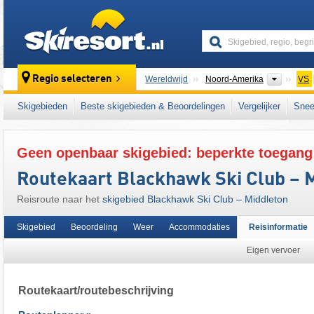
skiresort
Contine
Regio selecteren
Wereldwijd
Noord-Amerika
VS
Dit skigebied ligt ook in:
Midwest
Skigebieden
Beste skigebieden & Beoordelingen
Vergelijker
Snee
Geen openbaar skigebied: beperkte toegang
Routekaart Blackhawk Ski Club – 
Reisroute naar het
skigebied Blackhawk Ski Club – Middleton
Skigebied
Beoordeling
Weer
Accommodaties
Reisinformatie
Eigen vervoer
Routekaart/routebeschrijving