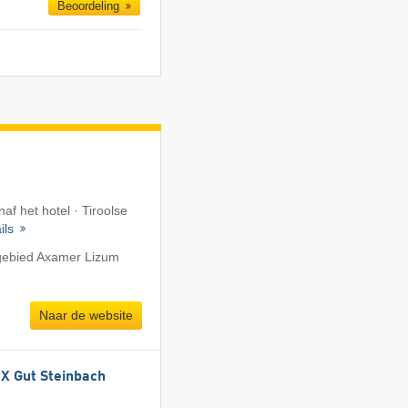
Beoordeling
naf het hotel · Tiroolse
ils
igebied Axamer Lizum
Naar de website
 Gut Steinbach