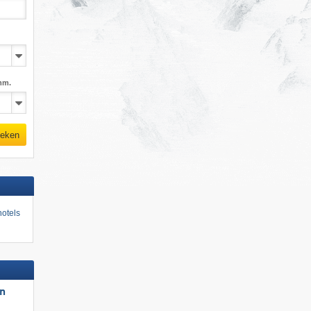
mm.
eken
otels
un