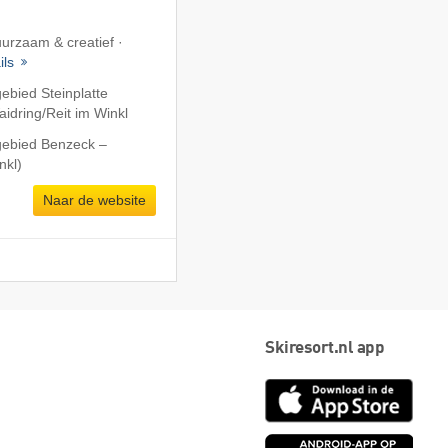
uurzaam & creatief ·
ils
ebied Steinplatte
dring/​Reit im Winkl
gebied Benzeck –
nkl)
Naar de website
Skiresort.nl app
App
Store
Goog