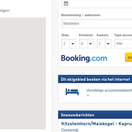
zigen.
Bestemming – selecteren
Volw.
Kinderen
Kamers
Type acco
zo
Dit skigebied boeken via het internet
Voordelige accommodaties/h
Sneeuwberichten
Kitzsteinhorn/​Maiskogel - Kapr
Oostenrijk