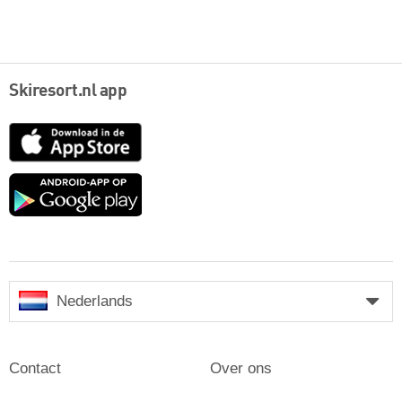
Skiresort.nl app
App
Store
Google
play
Nederlands
Contact
Over ons