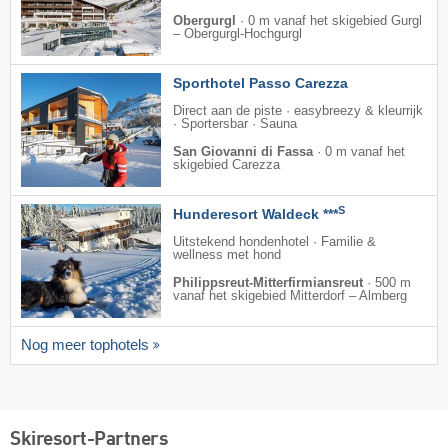
Obergurgl
·
0 m vanaf het skigebied Gurgl
– Obergurgl-Hochgurgl
Sporthotel Passo Carezza
Direct aan de piste · easybreezy & kleurrijk
· Sportersbar · Sauna
San Giovanni di Fassa
·
0 m vanaf het
skigebied Carezza
S
Hunderesort Waldeck ***
Uitstekend hondenhotel · Familie &
wellness met hond
Philippsreut-Mitterfirmiansreut
·
500 m
vanaf het skigebied Mitterdorf – Almberg
Nog meer tophotels
Skiresort-Partners