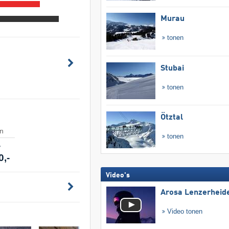
Murau
tonen
Stubai
tonen
Ötztal
en
tonen
-
0,-
Video's
Arosa Lenzerheid
Video tonen