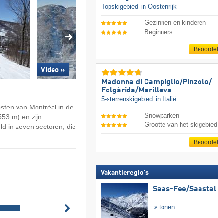
Topskigebied
in Oostenrijk
Gezinnen en kinderen
Beginners
Beoorde
Video »
Madonna di Campiglio/​Pinzolo/​
Folgàrida/​Marilleva
5-sterrenskigebied
in Italië
osten van Montréal in de
Snowparken
553 m) en zijn
Grootte van het skigebied
d in zeven sectoren, die
Beoorde
Vakantieregio's
Saas-Fee/​Saastal
tonen