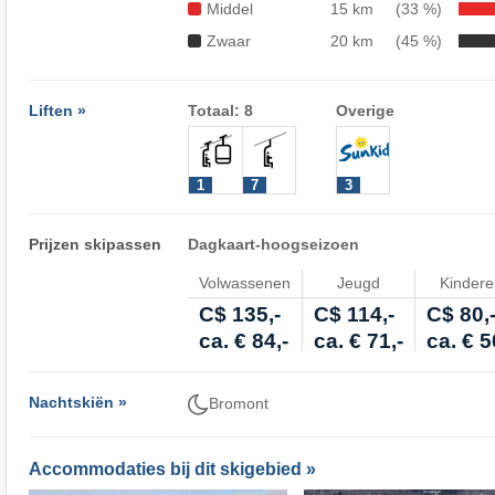
Middel
15 km
(33 %)
Zwaar
20 km
(45 %)
Liften »
Totaal: 8
Overige
1
7
3
Prijzen skipassen
Dagkaart-hoogseizoen
Volwassenen
Jeugd
Kinder
C$ 135,-
C$ 114,-
C$ 80,
ca. € 84,-
ca. € 71,-
ca. € 5
Nachtskiën »
Bromont
Accommodaties bij dit skigebied »