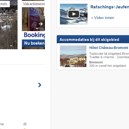
otels
Vakantiewoningen
Pensions
Ratschings-Jaufe
Video tonen
Accommodaties bij dit skigebied
Nu boeken »
Nu boeken »
Hôtel Château-Bromont 
Toplocatie bij skigebied Bro
Traditie & charme · Zwemba
Bromont
·
200 m vanaf het skigebied
ma
di