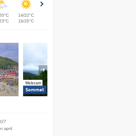
20°C
14/22°C
23°C
16/25°C
Webcam
Webcam
Vierpersoonsstoelt
Sommet
zijde
2027
n april