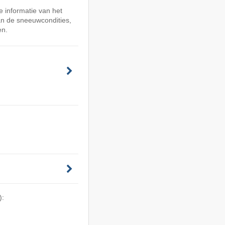
 informatie van het
an de sneeuwcondities,
en.
):