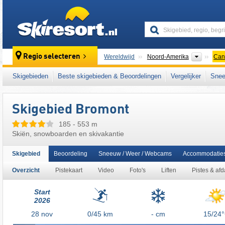
skiresort
Contine
Regio selecteren
Wereldwijd
Noord-Amerika
Can
Dit skigebied ligt ook in:
Green Mountains
,
M
Skigebieden
Beste skigebieden & Beoordelingen
Vergelijker
Snee
noordelijke Appalachen
,
Centraal-Canada
,
Skigebied Bromont
185 - 553 m
Skiën, snowboarden en skivakantie
Skigebied
Beoordeling
Sneeuw / Weer / Webcams
Accommodatie
Overzicht
Pistekaart
Video
Foto's
Liften
Pistes & af
Start
2026
28
nov
0/45
km
- cm
15/24