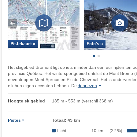
Pistekaart »
Foto's »
Het skigebied Bromont ligt op iets minder dan een uur rijden ten o
provincie Québec. Het wintersportgebied ontsluit de Mont Brome (
neventoppen Mont Spruce en Pic du Chevreuil. Het is onderverdeel
elk hun eigen accenten hebben. De
doorlezen
Hoogte skigebied
185 m - 553 m (verschil 368 m)
Pistes »
Totaal: 45 km
Licht
10 km
(22 %)