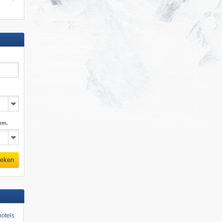
mm.
eken
otels