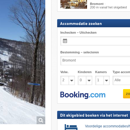
Bromont
·
200 m vanaf het skigebied
Accommodatie zoeken
Inchecken – Uitchecken
Bestemming – selecteren
Volw.
Kinderen
Kamers
Type acco
zo
Dit skigebied boeken via het internet
Voordelige accommodaties/h