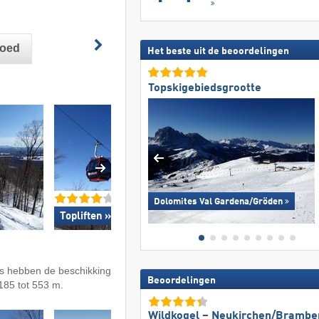
goed
Het beste uit de beoordelingen
Topskigebiedsgrootte
Dolomites Val Gardena/​Gröden
Topliften »
Topsneeuwzeker
rs hebben de beschikking
Beoordelingen
 185 tot 553 m.
Wildkogel – Neukirchen/​Brambe