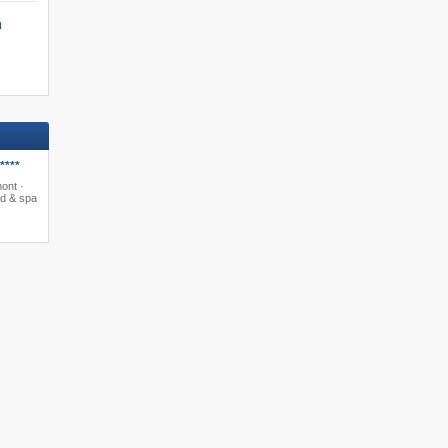
Ski-in/Ski-out
n
Nu boeken »
****
mont ·
d & spa