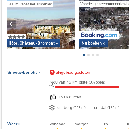
Voordelige accommodaties/h
200 m vanaf het skigebied
Hôtel Château-Bromont »
Nu boeken »
Sneeuwbericht »
Skigebied gesloten
0 van 45 km piste
(0% open)
0 van 8 liften
- cm berg
- cm dal
(553 m)
(185 m)
Weer »
vandaag
morgen
zo