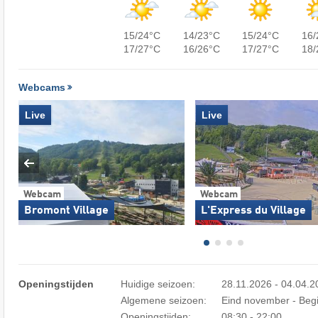
15/24°C
14/23°C
15/24°C
16/
17/27°C
16/26°C
17/27°C
18/
Webcams
Live
Live
Webcam
Webcam
Bromont Village
L'Express du Village
Openingstijden
Huidige seizoen:
28.11.2026 - 04.04.
Algemene seizoen:
Eind november - Begi
Openingstijden:
08:30 - 22:00