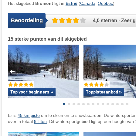
Het skigebied
Bromont
ligt in
Estrië
(
Canada
,
Québec
).
Beoordeling
4,0 sterren · Zeer 
15 sterke punten van dit skigebied
Top voor beginners »
Toppisteaanbod »
Er is
45 km piste
om te skiën en te snowboarden. De wintersporte
over in totaal
8 liften
. Dit wintersportgebied ligt op een hoogte van