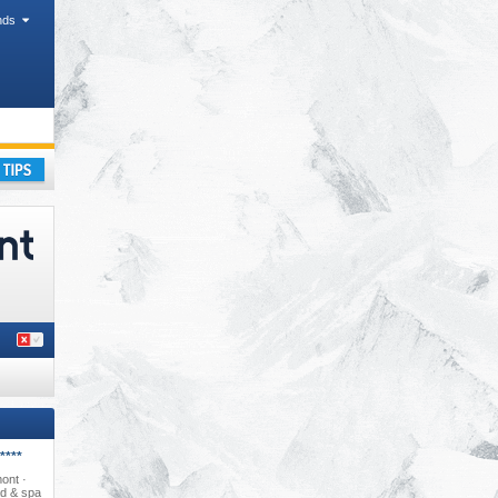
nds
kantie
****
mont ·
d & spa