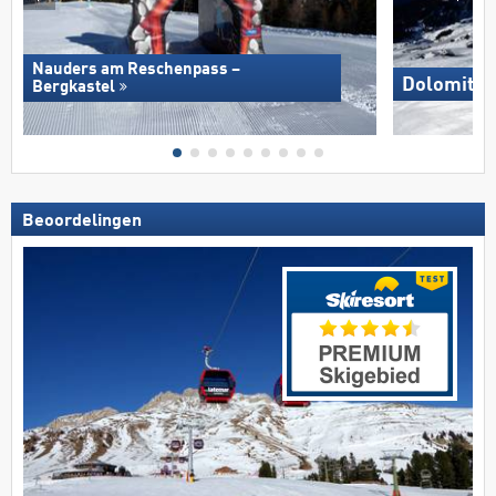
Nauders am Reschenpass –
Dolomites
Bergkastel
Beoordelingen