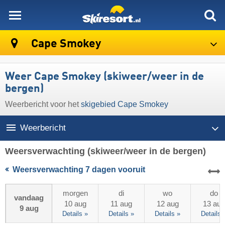
skiresort
Cape Smokey
Weer Cape Smokey (skiweer/weer in de
bergen)
Weerbericht voor het
skigebied Cape Smokey
Weerbericht
Weersverwachting
(skiweer/weer in de bergen)
Weersverwachting 7 dagen vooruit
morgen
di
wo
do
vandaag
10 aug
11 aug
12 aug
13 aug
9 aug
Details »
Details »
Details »
Details 