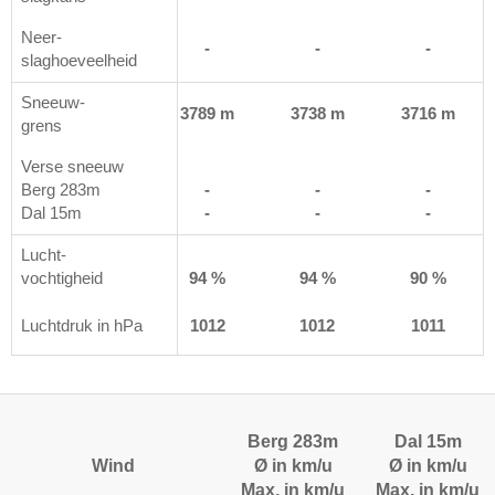
Neer-
<1 l /m²
-
-
-
slaghoeveelheid
Sneeuw-
 m
3662 m
3789 m
3738 m
3716 m
grens
Verse sneeuw
Berg 283m
-
-
-
-
Dal 15m
-
-
-
-
Lucht-
%
vochtigheid
93 %
94 %
94 %
90 %
3
Luchtdruk in hPa
1012
1012
1012
1011
Berg 283m
Dal 15m
Wind
Ø in km/u
Ø in km/u
Max. in km/u
Max. in km/u