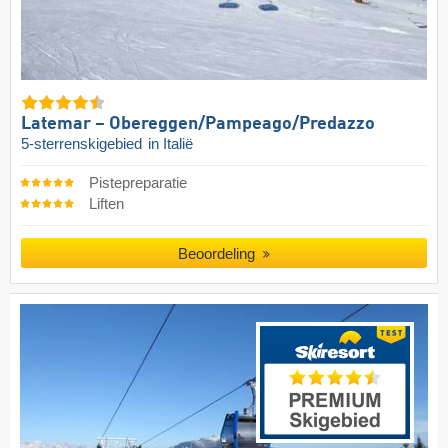
Latemar – Obereggen/​Pampeago/​Predazzo
5-sterrenskigebied
in Italië
Pistepreparatie
Liften
Beoordeling