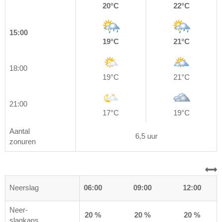
20°C
22°C
15:00
19°C
21°C
18:00
19°C
21°C
21:00
17°C
19°C
Aantal
6,5 uur
zonuren
0
Neerslag
03:00
06:00
09:00
12:00
Neer-
%
70 %
20 %
20 %
20 %
slagkans