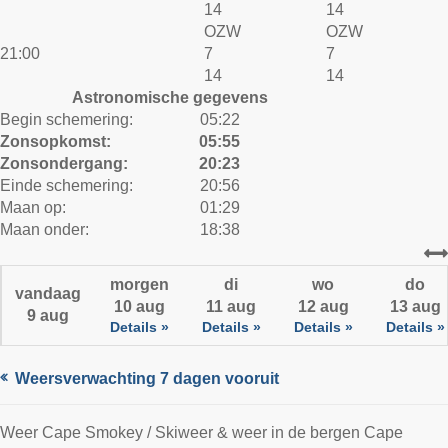
14
14
OZW
OZW
21:00
7
7
14
14
Astronomische gegevens
Begin schemering:
05:22
Zonsopkomst:
05:55
Zonsondergang:
20:23
Einde schemering:
20:56
Maan op:
01:29
Maan onder:
18:38
morgen
di
wo
do
vandaag
10 aug
11 aug
12 aug
13 aug
9 aug
Details »
Details »
Details »
Details »
Weersverwachting 7 dagen vooruit
Weer Cape Smokey / Skiweer & weer in de bergen Cape