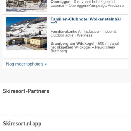
Obereggen
·
0 m vanaf het skigebied
Latemar – Obereggen/​Pampeago/​Predazzo
Familien-Clubhotel Wolkensteinbär
S
***
Familievakantie All Inclusive · Indoor &
Outdoor actie · Wellness
Bramberg am Wildkogel
·
600 m vanaf
het skigebied Wildkogel – Neukirchen/​
Bramberg
Nog meer tophotels
Skiresort-Partners
Skiresort.nl app