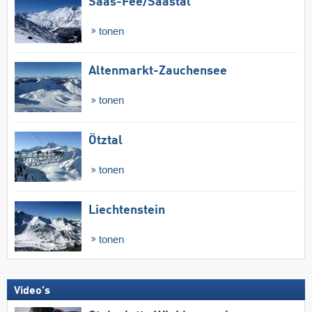
Saas-Fee/​Saastal
tonen
Altenmarkt-Zauchensee
tonen
Ötztal
tonen
Liechtenstein
tonen
Video's