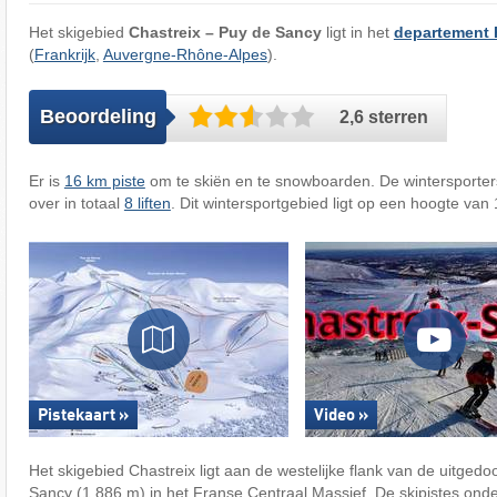
Het skigebied
Chastreix – Puy de Sancy
ligt in het
departement
(
Frankrijk
,
Auvergne-Rhône-Alpes
).
Beoordeling
2,6 sterren
Er is
16 km piste
om te skiën en te snowboarden. De wintersporte
over in totaal
8 liften
. Dit wintersportgebied ligt op een hoogte van
Pistekaart »
Video »
Het skigebied Chastreix ligt aan de westelijke flank van de uitged
Sancy (1.886 m) in het Franse Centraal Massief. De skipistes ond