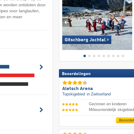
n worden ontsloten door
oipes voor langlaufen,
ten en meer
Gitschberg Jochtal
Beoordelingen
Aletsch Arena
Topskigebied
in Zwitserland
Gezinnen en kinderen
Milieuvriendelijk skigebie
Beoorde