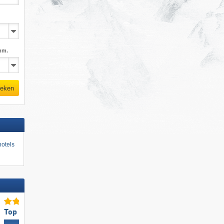
mm.
eken
otels
Top voor gezinnen
Topaccommodatieaanbod