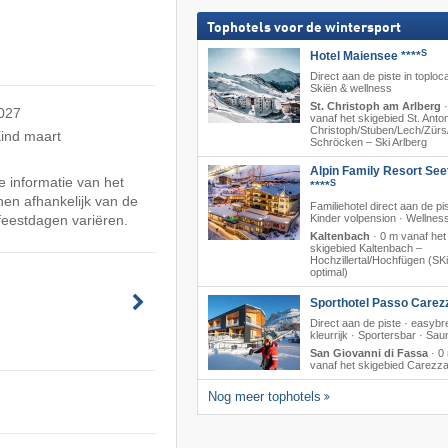
Tophotels voor de wintersport
S
Hotel Maiensee ****
Direct aan de piste in toploca
Skiën & wellness
St. Christoph am Arlberg
2027
vanaf het skigebied St. Anton/
Christoph/​Stuben/​Lech/​Zürs/
ind maart
Schröcken – Ski Arlberg
Alpin Family Resort See
 informatie van het
S
****
en afhankelijk van de
Familiehotel direct aan de pis
Kinder volpension · Wellnes
feestdagen variëren.
Kaltenbach
·
0 m vanaf het
skigebied Kaltenbach –
Hochzillertal/​Hochfügen (SKi
optimal)
Sporthotel Passo Carez
Direct aan de piste · easyb
kleurrijk · Sportersbar · Sau
San Giovanni di Fassa
·
0
vanaf het skigebied Carezz
Nog meer tophotels