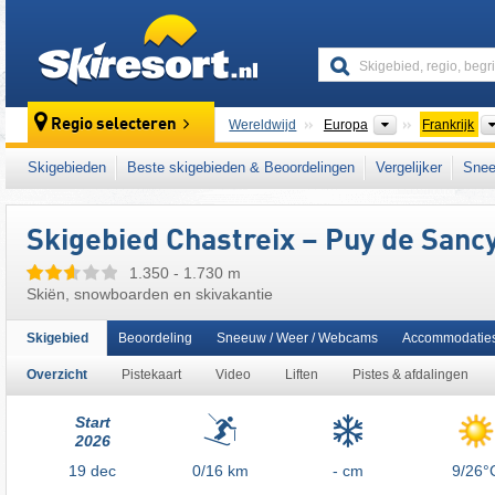
skiresort
Continenten
Regio selecteren
Wereldwijd
Europa
Frankrijk
Dit skigebied ligt ook in:
Monts Dore
,
Natuur
Skigebieden
Beste skigebieden & Beoordelingen
Vergelijker
Snee
Zuid-Frankrijk
,
West-Europa
,
Europese Uni
Skigebied Chastreix – Puy de Sanc
1.350 - 1.730 m
Skiën, snowboarden en skivakantie
Skigebied
Beoordeling
Sneeuw / Weer / Webcams
Accommodatie
Overzicht
Pistekaart
Video
Liften
Pistes & afdalingen
Start
2026
19
dec
0/16
km
- cm
9/26°