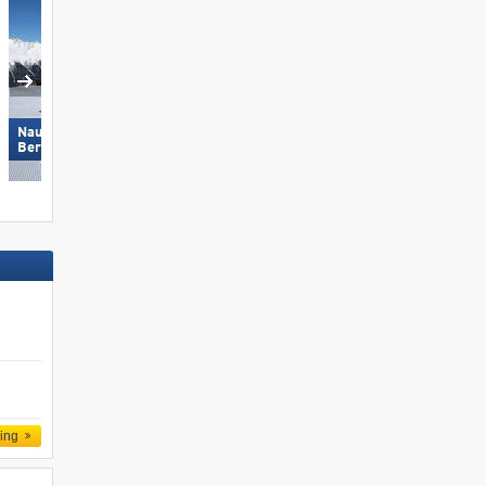
Nauders am Reschenpass –
Obertauern
Bergkastel
d
ling