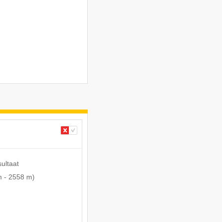
sultaat
m
-
2558 m
)