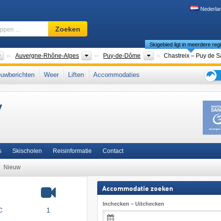
Nederla
Skigebied,
Zoeken
regio,
Skigebied ligt in meerdere reg
begrippen
…
Landen
Nieuwe regio's
Departementen
Auvergne-Rhône-Alpes
Puy-de-Dôme
Chastreix – Puy de 
park Volcans d’Auvergne
,
Auvergne
,
Franse Centraal Massief (Massif Central)
,
uwberichten
Weer
Liften
Accommodaties
e
Tips
voor
y
de
skiva
s
Skischolen
Reisinformatie
Contact
Nieuw
Accommodatie zoeken
Inchecken – Uitchecken
C
1