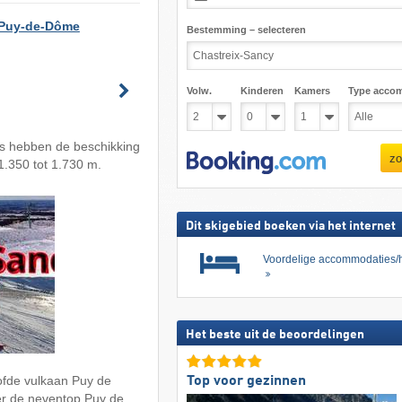
 Puy-de-Dôme
Bestemming – selecteren
Volw.
Kinderen
Kamers
Type acco
rs hebben de beschikking
zo
 1.350 tot 1.730 m.
Dit skigebied boeken via het internet
Voordelige accommodaties/h
Het beste uit de beoordelingen
oofde vulkaan Puy de
Top voor gezinnen
er de neventop Puy de