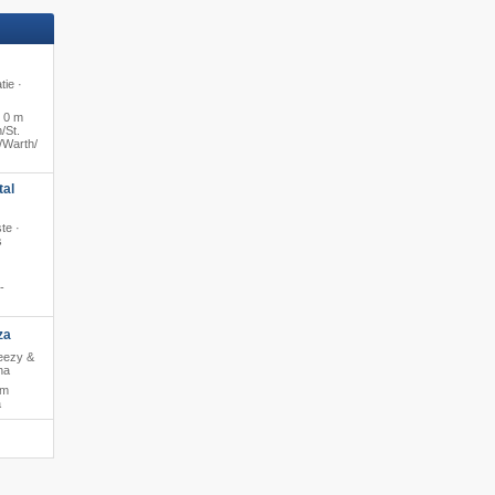
tie ·
·
0 m
​St.
​Warth/​
tal
te ·
s
-
za
reezy &
na
 m
a