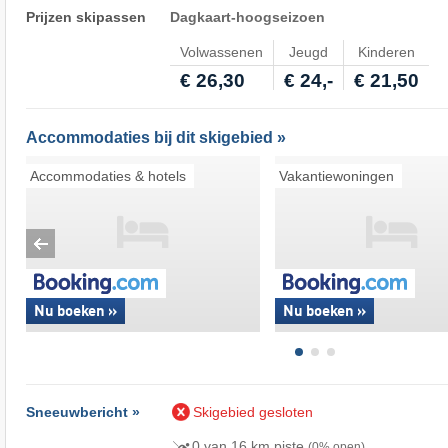
Prijzen skipassen
Dagkaart-hoogseizoen
Volwassenen
Jeugd
Kinderen
€ 26,30
€ 24,-
€ 21,50
Accommodaties bij dit skigebied »
Accommodaties & hotels
Vakantiewoningen
Nu boeken »
Nu boeken »
Sneeuwbericht »
Skigebied gesloten
0 van 16 km piste
(0% open)