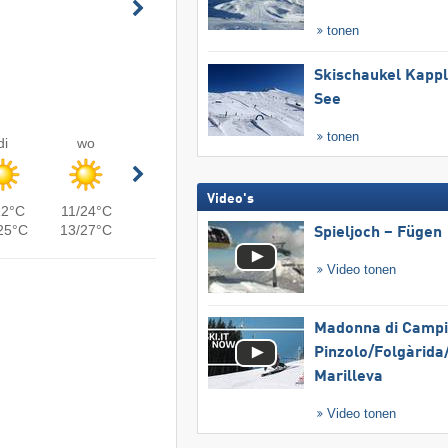
tonen
Skischaukel Kapp
See
tonen
di
wo
Video's
22°C
11/24°C
25°C
13/27°C
Spieljoch – Fügen
Video tonen
Madonna di Campig
Pinzolo/​Folgàrida/
Marilleva
Video tonen