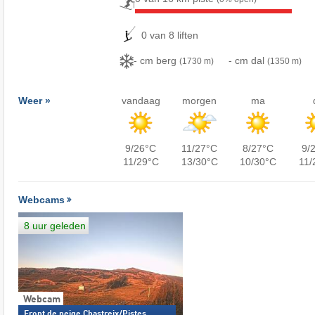
0 van 8 liften
- cm berg
- cm dal
(1730 m)
(1350 m)
Weer »
vandaag
morgen
ma
9/26°C
11/27°C
8/27°C
9/
11/29°C
13/30°C
10/30°C
11/
Webcams
8 uur geleden
Webcam
Front de neige Chastreix/Pistes