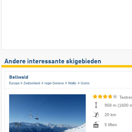
Andere interessante skigebieden
Bellwald
Europa
Zwitserland
regio Geneve
Wallis
Goms
Testre
958 m
(
1600 
20 km
5 liften