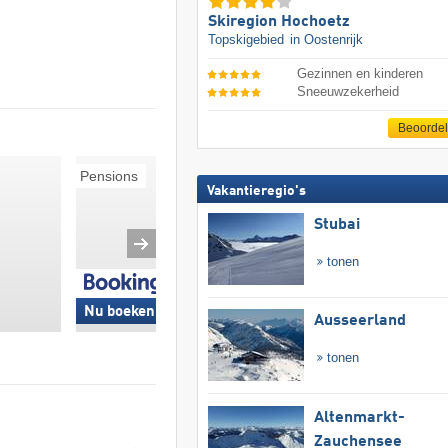
Skiregion Hochoetz
Topskigebied
in Oostenrijk
Gezinnen en kinderen
Sneeuwzekerheid
Beoorde
Pensions
Ski-in/Ski-out
Vakantieregio's
Stubai
tonen
Nu boeken »
Nu boeken »
Ausseerland
tonen
Altenmarkt-
Zauchensee