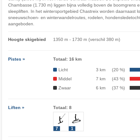
Chambasse (1.730 m) liggen bijna volledig boven de boomgrens e
sleepliften. In het wintersportgebied Chastreix worden daarnaast l
sneeuwschoen- en winterwandelroutes, rodelen, hondensledetoch
aangeboden.
Hoogte skigebied
1350 m - 1730 m (verschil 380 m)
Pistes »
Totaal: 16 km
Licht
3 km
(20 %)
Middel
7 km
(43 %)
Zwaar
6 km
(37 %)
Liften »
Totaal: 8
7
1