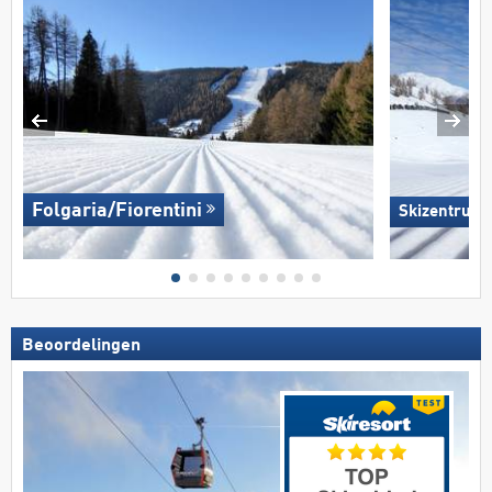
Folgaria/​Fiorentini
Skizentrum H
Beoordelingen