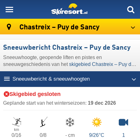
skiresort
Chastreix – Puy de Sancy
Sneeuwbericht Chastreix – Puy de Sancy
Sneeuwhoogte, geopende liften en pistes en
sneeuwgeschiedenis van het
skigebied Chastreix – Puy de
Sancy
Sneeuwbericht & sneeuwhoogten
Skigebied gesloten
Geplande start van het winterseizoen:
19 dec 2026
km
0/16
0/8
- cm
9/26°C
1