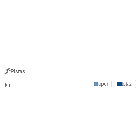
Pistes
open
totaal
km