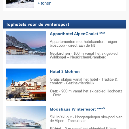
tonen
Tophotels voor de wintersport
Apparthotel AlpenChalet ****
Appartementen met hotelcomfort · eigen
bioscoop · direct aan de lift
Neukirchen
·
100 m vanaf het skigebied
Wildkogel – Neukirchen/​Bramberg
Hotel 3 Mohren
Gratis skibus vanaf het hotel · Traditie &
comfort · Gezinsvriendelijk
Oetz
·
900 m vanaf het skigebied Hochoetz
– Oetz
S
Mooshaus Winterresort ****
Ski in/ski out · Hoogstgelegen sky-pool van
de Alpen · Topculinair
Kühtai
·
0 m vanaf het skigebied Kühtai