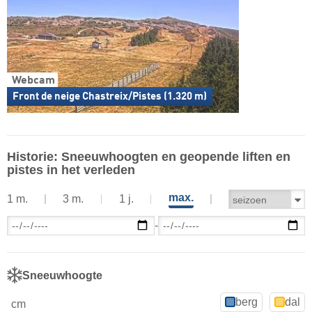
Webcam
Front de neige Chastreix/Pistes (1.320 m)
Historie: Sneeuwhoogten en geopende liften en
pistes in het verleden
max.
1 m.
3 m.
1 j.
-
Sneeuwhoogte
berg
dal
cm