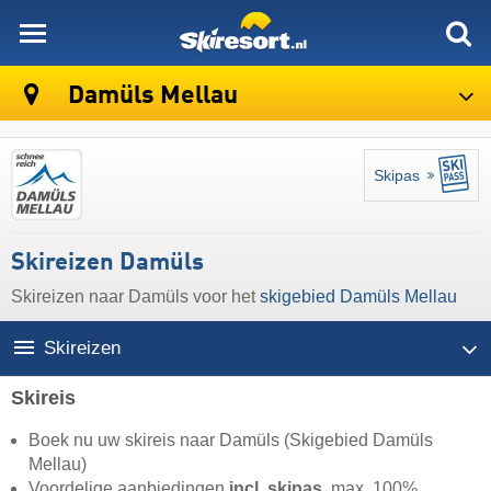
skiresort
Damüls Mellau
Skipas
Skireizen Damüls
Skireizen naar Damüls voor het
skigebied Damüls Mellau
Skireizen
Skireis
Boek nu uw skireis naar Damüls (Skigebied Damüls
Mellau)
Voordelige aanbiedingen
incl. skipas
, max. 100%