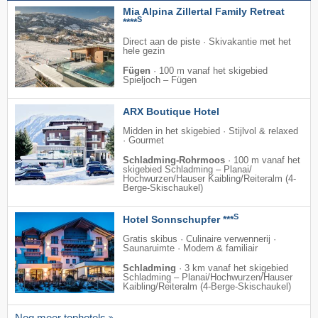
Mia Alpina Zillertal Family Retreat
S
****
Direct aan de piste · Skivakantie met het
hele gezin
Fügen
·
100 m vanaf het skigebied
Spieljoch – Fügen
ARX Boutique Hotel
Midden in het skigebied · Stijlvol & relaxed
· Gourmet
Schladming-Rohrmoos
·
100 m vanaf het
skigebied Schladming – Planai/​
Hochwurzen/​Hauser Kaibling/​Reiteralm (4-
Berge-Skischaukel)
S
Hotel Sonnschupfer ***
Gratis skibus · Culinaire verwennerij ·
Saunaruimte · Modern & familiair
Schladming
·
3 km vanaf het skigebied
Schladming – Planai/​Hochwurzen/​Hauser
Kaibling/​Reiteralm (4-Berge-Skischaukel)