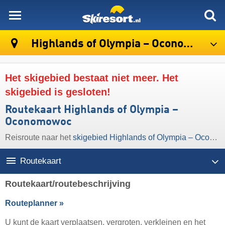
skiresort
Highlands of Olympia – Oconomowoc
Het skigebied bestaat niet meer. Het
skigebied is gesloten!
Routekaart Highlands of Olympia –
Oconomowoc
Reisroute naar het
skigebied Highlands of Olympia – Oconomowoc
Routekaart
Routekaart/routebeschrijving
Routeplanner »
U kunt de kaart verplaatsen, vergroten, verkleinen en het