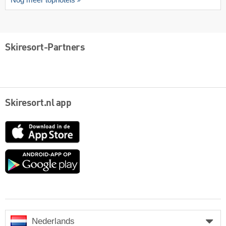
Nog meer tophotels
Skiresort-Partners
Skiresort.nl app
App
Store
Google
play
Nederlands