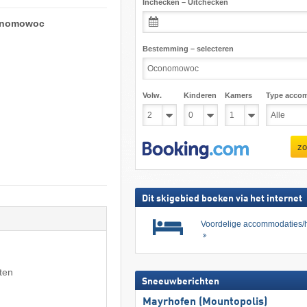
Inchecken – Uitchecken
conomowoc
Bestemming – selecteren
Volw.
Kinderen
Kamers
Type acco
zo
Dit skigebied boeken via het internet
Voordelige accommodaties/h
ten
Sneeuwberichten
Mayrhofen (Mountopolis)