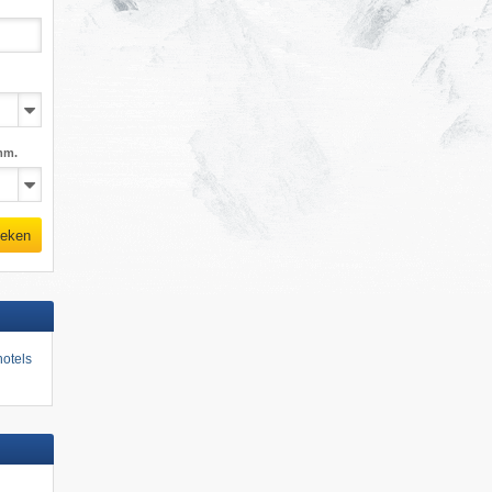
mm.
eken
otels