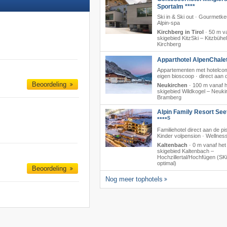
Sportalm ****
Ski in & Ski out · Gourmetk
Alpin-spa
Kirchberg in Tirol
·
50 m va
skigebied KitzSki – Kitzbühel/
Kirchberg
Apparthotel AlpenChalet
Appartementen met hotelcom
eigen bioscoop · direct aan de
Beoordeling
Neukirchen
·
100 m vanaf h
skigebied Wildkogel – Neukir
Bramberg
Alpin Family Resort See
S
****
Familiehotel direct aan de pis
Kinder volpension · Wellnes
Kaltenbach
·
0 m vanaf het
skigebied Kaltenbach –
Hochzillertal/​Hochfügen (SKi
optimal)
Beoordeling
Nog meer tophotels