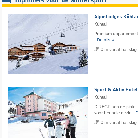
Tophotels voor de wintersport
AlpinLodges Kühtai
Kühtai
Premium appartementen
·
Details
0 m vanaf het skig
Sport & Aktiv Hote
Kühtai
DIRECT aan de piste ·
voor het hele gezin ·
D
0 m vanaf het skig