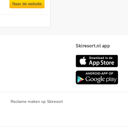
Naar de website
Skiresort.nl app
App
Store
Goog
play
Reclame maken op Skiresort