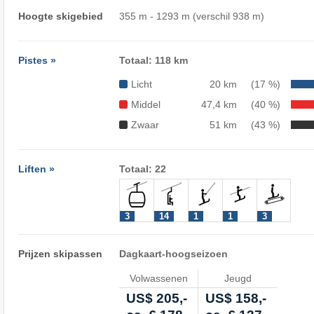
Hoogte skigebied
355 m - 1293 m (verschil 938 m)
Pistes »
Totaal: 118 km
Licht
20 km
(17 %)
Middel
47,4 km
(40 %)
Zwaar
51 km
(43 %)
Liften »
Totaal: 22
3
14
1
1
3
Prijzen skipassen
Dagkaart-hoogseizoen
Volwassenen
Jeugd
US$ 205,-
US$ 158,-