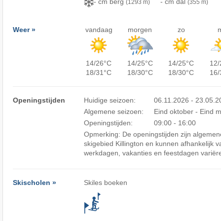
- cm berg
- cm dal
(1293 m)
(355 m)
Weer »
vandaag
morgen
zo
14/26°C
14/25°C
14/25°C
12/
18/31°C
18/30°C
18/30°C
16/
Openingstijden
Huidige seizoen:
06.11.2026 - 23.05.
Algemene seizoen:
Eind oktober - Eind m
Openingstijden:
09:00 - 16:00
Opmerking: De openingstijden zijn algemene
skigebied Killington en kunnen afhankelijk 
werkdagen, vakanties en feestdagen variër
Skischolen »
Skiles boeken