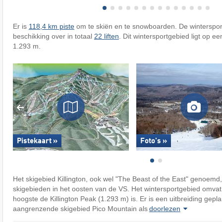
Er is
118,4 km piste
om te skiën en te snowboarden. De winterspo
beschikking over in totaal
22 liften
. Dit wintersportgebied ligt op e
1.293 m.
Pistekaart »
Foto's »
Het skigebied Killington, ook wel "The Beast of the East" genoemd,
skigebieden in het oosten van de VS. Het wintersportgebied omva
hoogste de Killington Peak (1.293 m) is. Er is een uitbreiding gepl
aangrenzende skigebied Pico Mountain als
doorlezen