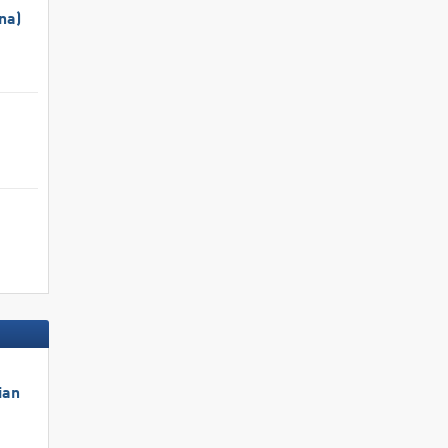
na)
ian