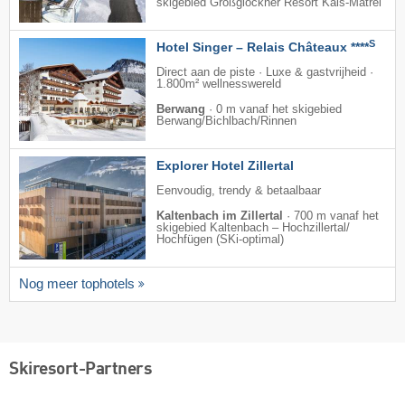
skigebied Großglockner Resort Kals-Matrei
S
Hotel Singer – Relais Châteaux ****
Direct aan de piste · Luxe & gastvrijheid ·
1.800m² wellnesswereld
Berwang
·
0 m vanaf het skigebied
Berwang/​Bichlbach/​Rinnen
Explorer Hotel Zillertal
Eenvoudig, trendy & betaalbaar
Kaltenbach im Zillertal
·
700 m vanaf het
skigebied Kaltenbach – Hochzillertal/​
Hochfügen (SKi-optimal)
Nog meer tophotels
Skiresort-Partners