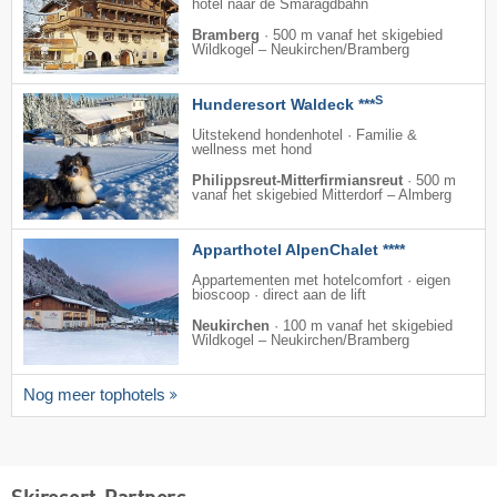
hotel naar de Smaragdbahn
Bramberg
·
500 m vanaf het skigebied
Wildkogel – Neukirchen/​Bramberg
S
Hunderesort Waldeck ***
Uitstekend hondenhotel · Familie &
wellness met hond
Philippsreut-Mitterfirmiansreut
·
500 m
vanaf het skigebied Mitterdorf – Almberg
Apparthotel AlpenChalet ****
Appartementen met hotelcomfort · eigen
bioscoop · direct aan de lift
Neukirchen
·
100 m vanaf het skigebied
Wildkogel – Neukirchen/​Bramberg
Nog meer tophotels