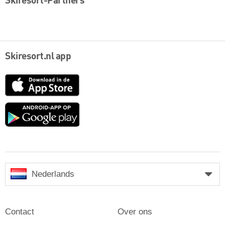
Skiresort-Partners
Skiresort.nl app
App
Store
Google
play
Nederlands
Contact
Over ons