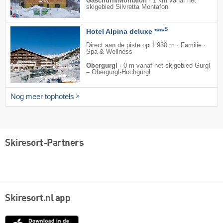
Gaschurn/Montafon
·
1 km vanaf het
skigebied Silvretta Montafon
S
Hotel Alpina deluxe ****
Direct aan de piste op 1.930 m · Familie ·
Spa & Wellness
Obergurgl
·
0 m vanaf het skigebied Gurgl
– Obergurgl-Hochgurgl
Nog meer tophotels
Skiresort-Partners
Skiresort.nl app
App