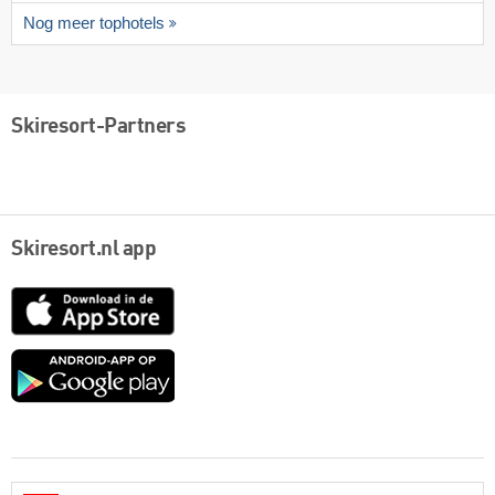
Nog meer tophotels
Skiresort-Partners
Skiresort.nl app
App
Store
Google
play