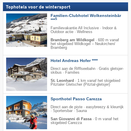
Tophotels voor de wintersport
Familien-Clubhotel Wolkensteinbär
S
***
Familievakantie All Inclusive · Indoor &
Outdoor actie · Wellness
Bramberg am Wildkogel
·
600 m vanaf
het skigebied Wildkogel – Neukirchen/​
Bramberg
Hotel Andreas Hofer ****
Direct aan de Rifflseebahn · Gratis gletsjer-
skibus · Families
St. Leonhard
·
1 km vanaf het skigebied
Pitztaler Gletscher (Pitztal-gletsjer)
Sporthotel Passo Carezza
Direct aan de piste · easybreezy & kleurrijk
· Sportersbar · Sauna
San Giovanni di Fassa
·
0 m vanaf het
skigebied Carezza