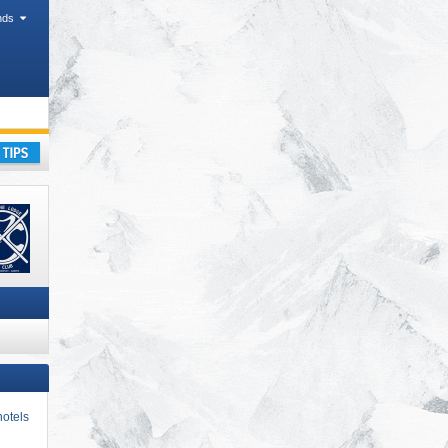
nds
kantie
otels