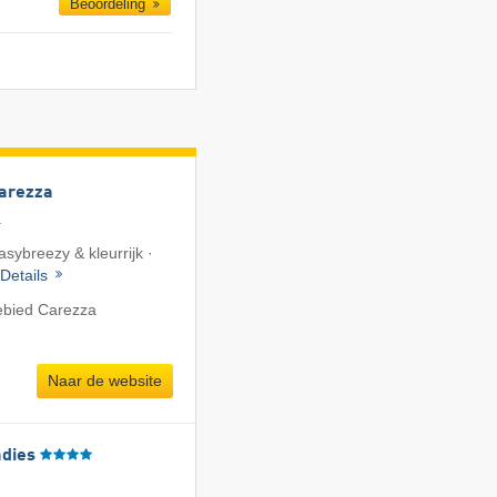
Beoordeling
Carezza
a
asybreezy & kleurrijk ·
Details
ebied Carezza
Naar de website
adies