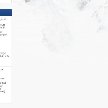
 ****
fort ·
 lift
et
chen/​
ustige
d & SPA
***
auna
f het
i/​
/​
ukel)