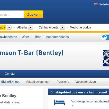
Nederla
Skigebied,
Zoeken
regio,
begrippen
…
nten
Landen
Provincies
Regio's
ada
Alberta
Central Alberta
Medicine Lodge
West-Canada
uwberichten
Weer
Liften
Accommodaties
Tips
voor
amson T-Bar (Bentley)
de
skiva
Contact
Ski-in/Ski-out
Vakantiewoningen
Pensions
Vakantiehuizen
Dit skigebied boeken via het internet
n Bentley
Voordelige accommodaties/h
t dalstation: