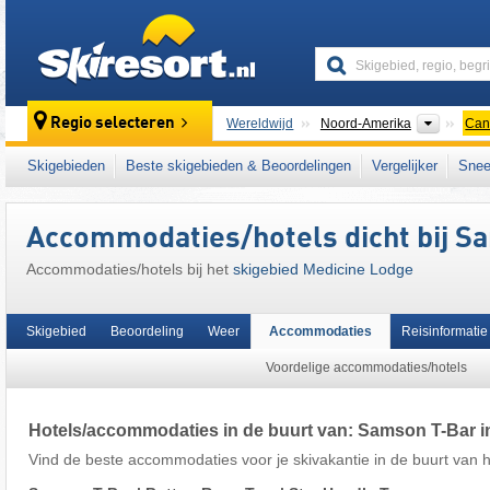
skiresort
Contine
Regio selecteren
Wereldwijd
Noord-Amerika
Can
Dit skigebied ligt ook in:
Canadian Prairies
,
Skigebieden
Beste skigebieden & Beoordelingen
Vergelijker
Snee
Accommodaties/hotels dicht bij S
Accommodaties/hotels bij het
skigebied Medicine Lodge
Skigebied
Beoordeling
Weer
Accommodaties
Reisinformatie
Voordelige accommodaties/hotels
Hotels/accommodaties in de buurt van: Samson T-Bar i
Vind de beste accommodaties voor je skivakantie in de buurt van he