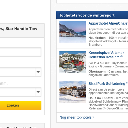
Tophotels voor de wintersport
Apparthotel AlpenChalet
w, Star Handle Tow
Appartementen met hotelcom
eigen bioscoop · direct aan de
Neukirchen
·
100 m vanaf h
skigebied Wildkogel – Neukir
Bramberg
Kesselspitze Valamar
S
Collection Hotel ****
Ski-in & ski-out · Idylische r
ligging · Gourmet · Zwemba
Obertauern
·
0 m vanaf het
skigebied Obertauern
omm.
Sissi Park Schladming *
Direct aan de piste · Luxe
appartementen met eigen s
Haus im Ennstal
·
0 m vana
skigebied Schladming – Plana
Hochwurzen/​Hauser Kaibling
zoeken
Reiteralm (4-Berge-Skischa
Nog meer tophotels