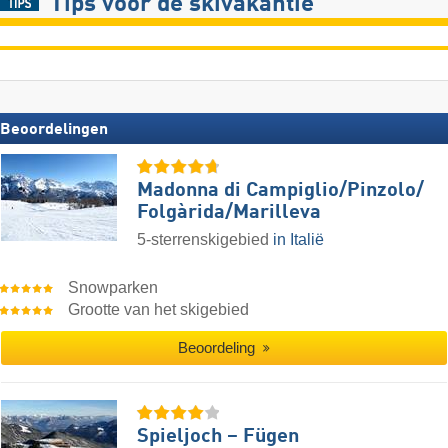
Tips voor de skivakantie
Beoordelingen
Madonna di Campiglio/​Pinzolo/​
Folgàrida/​Marilleva
5-sterrenskigebied
in Italië
Snowparken
Grootte van het skigebied
Beoordeling
Spieljoch – Fügen