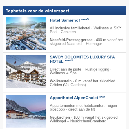
Tophotels voor de wintersport
S
Hotel Samerhof ****
All inclusive familiehotel · Wellness & SKY
Pool · Genieten
Nassfeld-Presseggersee
·
400 m vanaf het
skigebied Nassfeld – Hermagor
SAVOY DOLOMITES LUXURY SPA
S
HOTEL ****
Direct aan de piste · Rustige ligging ·
Wellness & Spa
Wolkenstein
·
0 m vanaf het skigebied
Gröden (Val Gardena)
Apparthotel AlpenChalet ****
Appartementen met hotelcomfort · eigen
bioscoop · direct aan de lift
Neukirchen
·
100 m vanaf het skigebied
Wildkogel – Neukirchen/​Bramberg