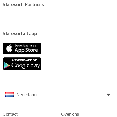
Skiresort-Partners
Skiresort.nl app
App
Store
Google
play
Nederlands
Contact
Over ons