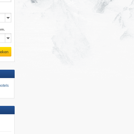
mm.
eken
otels