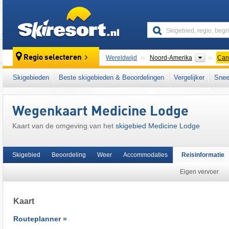
skiresort
Contine
Regio selecteren
Wereldwijd
Noord-Amerika
Can
Dit skigebied ligt ook in:
Canadian Prairies
,
Skigebieden
Beste skigebieden & Beoordelingen
Vergelijker
Snee
Wegenkaart Medicine Lodge
Kaart van de omgeving van het
skigebied Medicine Lodge
Skigebied
Beoordeling
Weer
Accommodaties
Reisinformatie
Eigen vervoer
Kaart
Routeplanner »