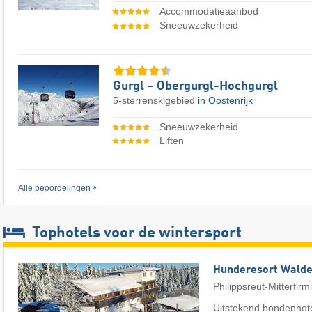
Accommodatieaanbod
Sneeuwzekerheid
Gurgl – Obergurgl-Hochgurgl
5-sterrenskigebied
in Oostenrijk
Sneeuwzekerheid
Liften
Alle beoordelingen
Tophotels voor de wintersport
Hunderesort Wald
Philippsreut-Mitterfirm
Uitstekend hondenhote