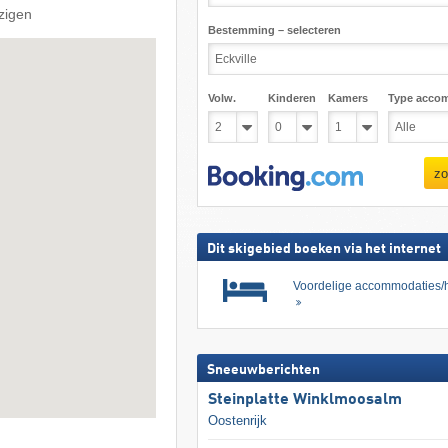
jzigen
Bestemming – selecteren
Volw.
Kinderen
Kamers
Type acco
zo
Dit skigebied boeken via het internet
Voordelige accommodaties/h
Sneeuwberichten
Steinplatte Winklmoosalm
Oostenrijk