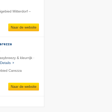
igebied Mitterdorf –
Naar de website
Carezza
a
asybreezy & kleurrijk ·
Details
ebied Carezza
Naar de website