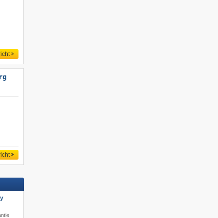
icht
rg
icht
ly
ntie