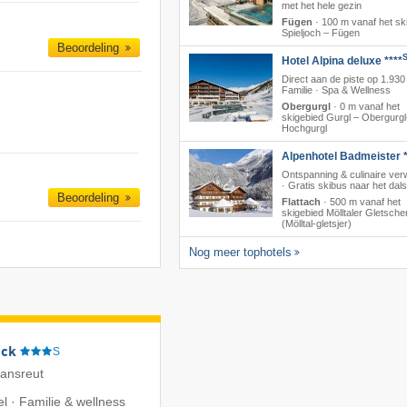
met het hele gezin
Fügen
·
100 m vanaf het sk
Spieljoch – Fügen
Beoordeling
Hotel Alpina deluxe ****
Direct aan de piste op 1.930
Familie · Spa & Wellness
Obergurgl
·
0 m vanaf het
skigebied Gurgl – Obergurgl
Hochgurgl
Alpenhotel Badmeister *
Ontspanning & culinaire ver
· Gratis skibus naar het dals
Beoordeling
Flattach
·
500 m vanaf het
skigebied Mölltaler Gletsche
(Mölltal-gletsjer)
Nog meer tophotels
eck
S
iansreut
l · Familie & wellness