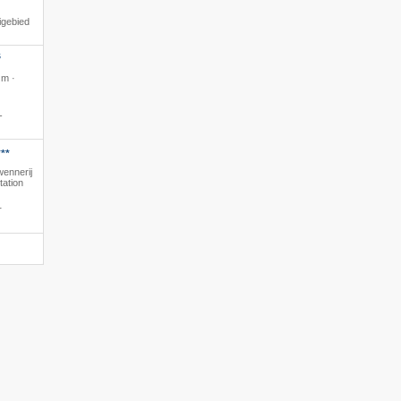
igebied
S
 m ·
-
**
wennerij
tation
r