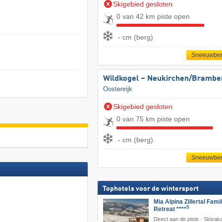
Skigebied gesloten
0 van 42 km piste open
- cm (berg)
Sneeuwber
Wildkogel – Neukirchen/​Brambe
Oostenrijk
Skigebied gesloten
0 van 75 km piste open
- cm (berg)
Sneeuwber
Tophotels voor de wintersport
Mia Alpina Zillertal Fami
S
Retreat ****
Direct aan de piste · Skivaka