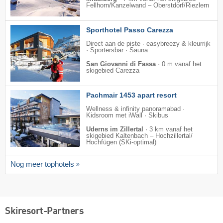
Fellhorn/​Kanzelwand – Oberstdorf/​Riezlern
Sporthotel Passo Carezza
Direct aan de piste · easybreezy & kleurrijk
· Sportersbar · Sauna
San Giovanni di Fassa
·
0 m vanaf het
skigebied Carezza
Pachmair 1453 apart resort
Wellness & infinity panoramabad ·
Kidsroom met iWall · Skibus
Uderns im Zillertal
·
3 km vanaf het
skigebied Kaltenbach – Hochzillertal/​
Hochfügen (SKi-optimal)
Nog meer tophotels
Skiresort-Partners