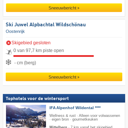
Sneeuwbericht
Ski Juwel Alpbachtal Wildschönau
Oostenrijk
Skigebied gesloten
0 van 97,7 km piste open
- cm (berg)
Sneeuwbericht
Tophotels voor de wintersport
IFA Alpenhof Wildental ****
Wellness & rust · Alleen voor volwassenen
· eigen bron · gourmetkeuken
Mittelberg
·
7 km vanaf het skigebied