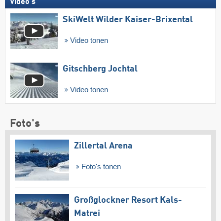
Video's
SkiWelt Wilder Kaiser-Brixental
Video tonen
Gitschberg Jochtal
Video tonen
Foto's
Zillertal Arena
Foto's tonen
Großglockner Resort Kals-
Matrei