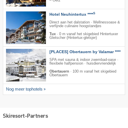
– Oetz
S
Hotel Neuhintertux ****
Direct aan het dalstation · Wellnessoase &
verfijnde culinaire hoogstandjes
Tux
·
0 m vanaf het skigebied Hintertuxer
Gletscher (Hintertux-gletsjer)
[PLACES] Obertauern by Valamar ****
SPA met sauna & indoor zwembad-oase ·
flexibele halfpension · huisdiervriendelijk
Obertauern
·
100 m vanaf het skigebied
Obertauern
Nog meer tophotels
Skiresort-Partners