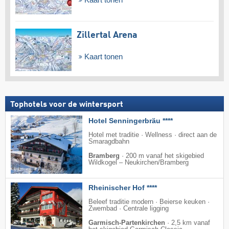
Kaart tonen
Zillertal Arena
Kaart tonen
Tophotels voor de wintersport
Hotel Senningerbräu ****
Hotel met traditie · Wellness · direct aan de
Smaragdbahn
Bramberg
·
200 m vanaf het skigebied
Wildkogel – Neukirchen/​Bramberg
Rheinischer Hof ****
Beleef traditie modern · Beierse keuken ·
Zwembad · Centrale ligging
Garmisch-Partenkirchen
·
2,5 km vanaf