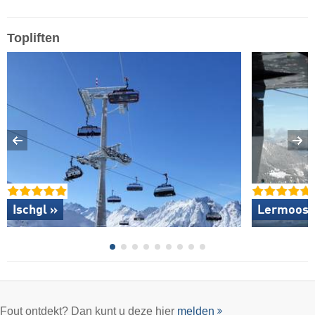
Topliften
Ischgl »
Lermoos –
Fout ontdekt? Dan kunt u deze hier
melden