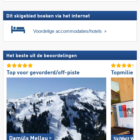
Dit skigebied boeken via het internet
Voordelige accommodaties/hotels
Het beste uit de beoordelingen
Top voor gevorderd/off-piste
Topmilieuv
Damüls Mellau
SkiWelt Wild