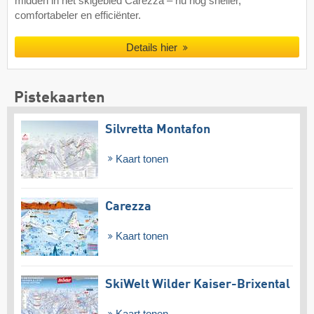
midden in het skigebied Carezza – nu nog sneller,
comfortabeler en efficiënter.
Details hier
Pistekaarten
Silvretta Montafon
Kaart tonen
Carezza
Kaart tonen
SkiWelt Wilder Kaiser-Brixental