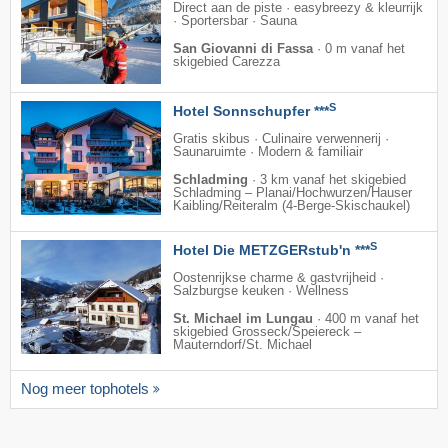
Direct aan de piste · easybreezy & kleurrijk
· Sportersbar · Sauna
San Giovanni di Fassa
·
0 m vanaf het
skigebied Carezza
S
Hotel Sonnschupfer ***
Gratis skibus · Culinaire verwennerij ·
Saunaruimte · Modern & familiair
Schladming
·
3 km vanaf het skigebied
Schladming – Planai/​Hochwurzen/​Hauser
Kaibling/​Reiteralm (4-Berge-Skischaukel)
S
Hotel Die METZGERstub'n ***
Oostenrijkse charme & gastvrijheid ·
Salzburgse keuken · Wellness
St. Michael im Lungau
·
400 m vanaf het
skigebied Grosseck/​Speiereck –
Mauterndorf/​St. Michael
Nog meer tophotels