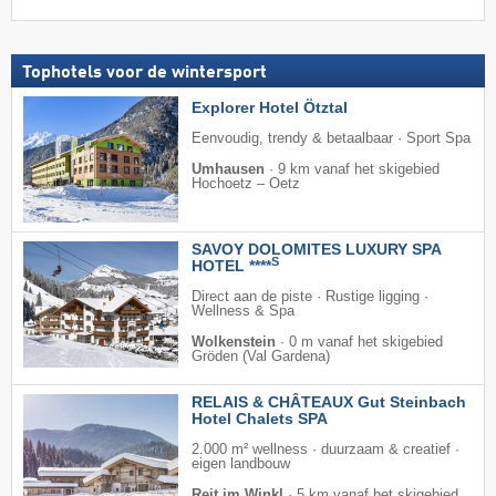
Tophotels voor de wintersport
Explorer Hotel Ötztal
Eenvoudig, trendy & betaalbaar · Sport Spa
Umhausen
·
9 km vanaf het skigebied
Hochoetz – Oetz
SAVOY DOLOMITES LUXURY SPA
S
HOTEL ****
Direct aan de piste · Rustige ligging ·
Wellness & Spa
Wolkenstein
·
0 m vanaf het skigebied
Gröden (Val Gardena)
RELAIS & CHÂTEAUX Gut Steinbach
Hotel Chalets SPA
2.000 m² wellness · duurzaam & creatief ·
eigen landbouw
Reit im Winkl
·
5 km vanaf het skigebied