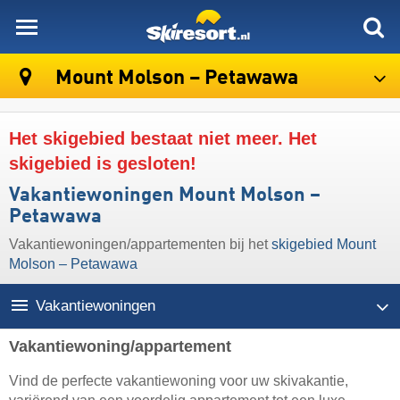
skiresort
Mount Molson – Petawawa
Het skigebied bestaat niet meer. Het
skigebied is gesloten!
Vakantiewoningen Mount Molson –
Petawawa
Vakantiewoningen/appartementen bij het
skigebied Mount
Molson – Petawawa
Vakantiewoningen
Vakantiewoning/appartement
Vind de perfecte vakantiewoning voor uw skivakantie,