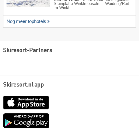
Steinplatte Winklmoosalm – Waidring/​Reit
im Winkl
Nog meer tophotels
Skiresort-Partners
Skiresort.nl app
App
Store
Google
play