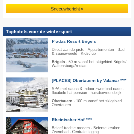
Sneeuwbericht
Tophotels voor de wintersport
Pradas Resort Brigels
Direct aan de piste · Appartementen · Bad-
& saunawereld · Kidsclub
Brigels
·
50 m vanaf het skigebied Brigels/​
Waltensburg/​Andiast
[PLACES] Obertauern by Valamar ****
SPA met sauna & indoor zwembad-oase ·
flexibele halfpension · huisdiervriendelijk
Obertauern
·
100 m vanaf het skigebied
Obertauern
Rheinischer Hof ****
Beleef traditie modern · Beierse keuken ·
Zwembad · Centrale ligging