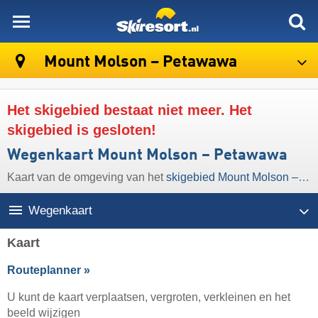
skiresort
Mount Molson – Petawawa
Het skigebied bestaat niet meer. Het
skigebied is gesloten!
Wegenkaart Mount Molson – Petawawa
Kaart van de omgeving van het
skigebied Mount Molson – Petawawa
Wegenkaart
Kaart
Routeplanner »
U kunt de kaart verplaatsen, vergroten, verkleinen en het
beeld wijzigen