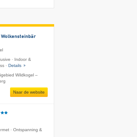
 Wolkensteinbär
el
lusive · Indoor &
ess ·
Details
igebied Wildkogel –
erg
Naar de website
ourmet · Ontspanning &