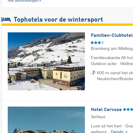
Alle beoordelingen
Tophotels voor de wintersport
Familien-Clubhotel
S
Bramberg am Wildkog
Familievakantie All Inc
Outdoor actie · Welln
600 m vanaf het sk
Neukirchen/​Bramb
Hotel Cervosa
Serfaus
Luxe uit het hart · G
wellness ·
Details