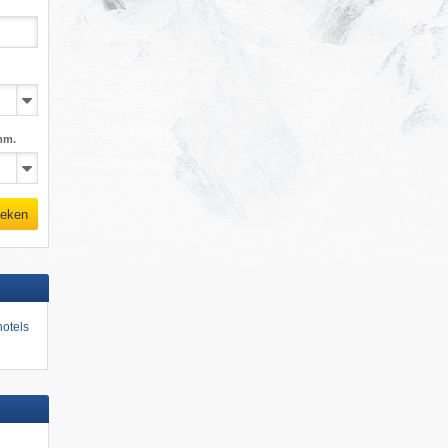
mm.
eken
otels