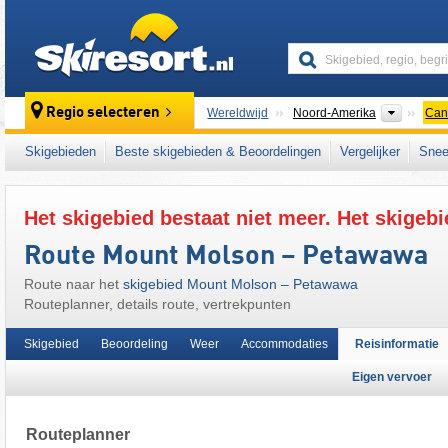
skiresort
Contine
Regio selecteren
Wereldwijd
Noord-Amerika
Can
Dit skigebied ligt ook in:
Centraal-Canada
,
Skigebieden
Beste skigebieden & Beoordelingen
Vergelijker
Snee
Het skigebied bestaat niet meer. Het skigebi
Route Mount Molson – Petawawa
Route naar het
skigebied Mount Molson – Petawawa
Routeplanner, details route, vertrekpunten
Skigebied
Beoordeling
Weer
Accommodaties
Reisinformatie
Eigen vervoer
Routeplanner