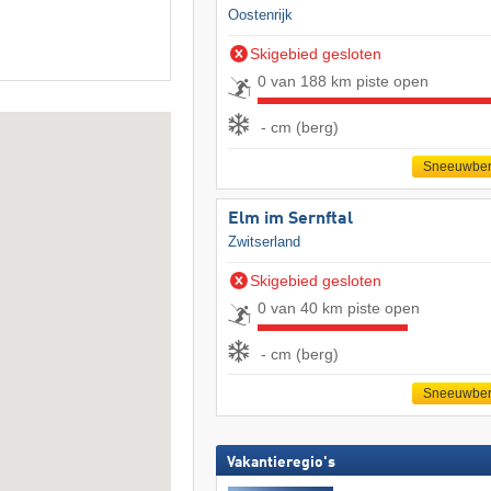
Oostenrijk
Skigebied gesloten
0 van 188 km piste open
- cm (berg)
Sneeuwber
Elm im Sernftal
Zwitserland
Skigebied gesloten
0 van 40 km piste open
- cm (berg)
Sneeuwber
Vakantieregio's