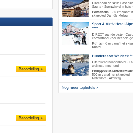
Direct aan de skilift Faschina
Sauna · Sportwinkel in huis 
Fontanella
·
2,5 km vanaf h
skigebied Damüls Mellau
Sport & Aktiv Hotel Alp
****
DIRECT aan de piste · Casu
comfortabel voor het hele ge
Kühtai
·
0 m vanaf het skig
Kühtai
Hunderesort Waldeck **
Uitstekend hondenhotel · Fa
wellness met hond
Beoordeling
Philippsreut-Mitterfirmian
500 m vanaf het skigebied
Mitterdorf – Almberg
Nog meer tophotels
Beoordeling