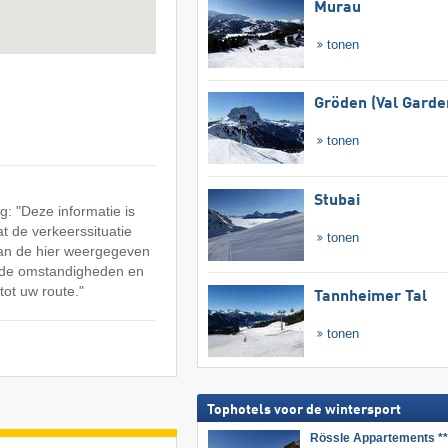
Murau
tonen
Gröden (Val Garde
tonen
Stubai
: "Deze informatie is
at de verkeerssituatie
tonen
an de hier weergegeven
n de omstandigheden en
tot uw route."
Tannheimer Tal
tonen
Tophotels voor de wintersport
Rössle Appartements **