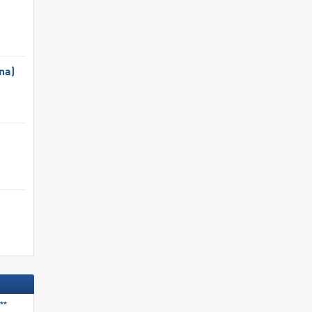
na)
**