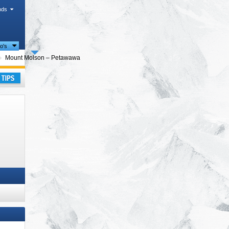
nds
io's
egio's
Mount Molson – Petawawa
kantie