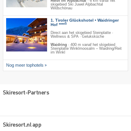
Reith im Alpbachtal
·
6 km vanaf het
skigebied Ski Juwel Alpbachtal
Wildschönau
1. Tiroler Glückshotel • Waidringer
S
Hof ****
Direct aan het skigebied Steinplatte ·
Wellness & SPA · Geluksküche
Waidring
·
400 m vanaf het skigebied
Steinplatte Winklmoosalm – Waidring/​Reit
im Winkl
Nog meer tophotels
Skiresort-Partners
Skiresort.nl app