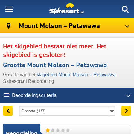
skiresort
Mount Molson – Petawawa
Het skigebied bestaat niet meer. Het
skigebied is gesloten!
Grootte Mount Molson – Petawawa
Grootte van het
skigebied Mount Molson – Petawawa
Skiresort.nl Beoordeling
Beoordelingscriteria
Beoordeling