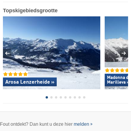
Topskigebiedsgrootte
Madonna di C
Arosa Lenzerheide »
Marilleva »
Fout ontdekt? Dan kunt u deze hier
melden