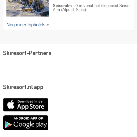
Seiseralm
·
0 m vanaf het skigebied Seiser
Alm (Alpe di Siusi)
Nog meer tophotels
Skiresort-Partners
Skiresort.nl app
App
Store
Google
play