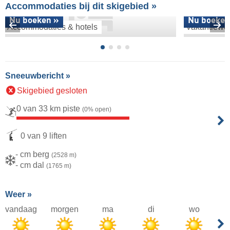
Accommodaties bij dit skigebied »
Nu boeken »
Nu boeken
Accommodaties & hotels
Vakantiewo
Sneeuwbericht »
Skigebied gesloten
0 van 33 km piste
(0% open)
0 van 9 liften
- cm berg
(2528 m)
- cm dal
(1765 m)
Weer »
vandaag
morgen
ma
di
wo