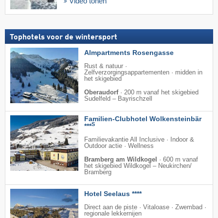
Video tonen
Tophotels voor de wintersport
Almpartments Rosengasse
Rust & natuur ·
Zelfverzorgingsappartementen · midden in
het skigebied
Oberaudorf
·
200 m vanaf het skigebied
Sudelfeld – Bayrischzell
Familien-Clubhotel Wolkensteinbär
S
***
Familievakantie All Inclusive · Indoor &
Outdoor actie · Wellness
Bramberg am Wildkogel
·
600 m vanaf
het skigebied Wildkogel – Neukirchen/​
Bramberg
Hotel Seelaus ****
Direct aan de piste · Vitaloase · Zwembad ·
regionale lekkernijen