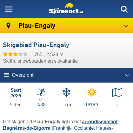
skiresort
Piau-Engaly
Skigebied Piau-Engaly
1.765 - 2.528 m
Skiën, snowboarden en skivakantie
Overzicht
Start
2026
km
5
dec
0/33
- cm
10/18°C
»
Het skigebied
Piau-Engaly
ligt in het
arrondissement
Bagnères-de-Bigorre
(
Frankrijk
,
Occitanie
,
Hautes-