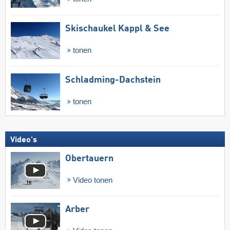
Skischaukel Kappl & See
tonen
Schladming-Dachstein
tonen
Video's
Obertauern
Video tonen
Arber