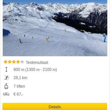
Testresultaat
800 m
(
1300 m
-
2100 m
)
28,1 km
7 liften
€ 67,-
Details