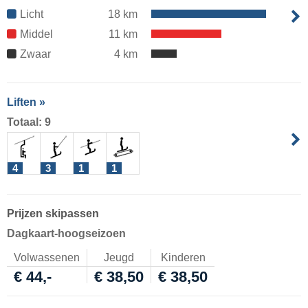
Licht
18 km
Middel
11 km
Zwaar
4 km
Liften »
Totaal: 9
4
3
1
1
Prijzen skipassen
Dagkaart-hoogseizoen
Volwassenen
Jeugd
Kinderen
€ 44,-
€ 38,50
€ 38,50