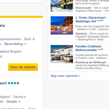
Eenvoudig, trendy & betaalb
dicht bij de bergbaan
Hinterstoder
·
300 m vanaf
skigebied Hinterstoder – Hö
1. Tiroler Glückshotel •
S
Waidringer Hof ****
els
Direct aan het skigebied Stei
· Wellness & SPA · Geluksk
Waidring
·
400 m vanaf het
skigebied Steinplatte Winkl
 Appartementen · Bad- &
– Waidring/​Reit im Winkl
b ·
Beoordeling
Familien-Clubhotel
S
Wolkensteinbär ***
ebied Brigels/​
Familievakantie All Inclusive
st
& Outdoor actie · Wellness
Bramberg am Wildkogel
·
vanaf het skigebied Wildkoge
Naar de website
Neukirchen/​Bramberg
Nog meer tophotels
sort
nitypool · Sauna’s ·
tel ·
Details