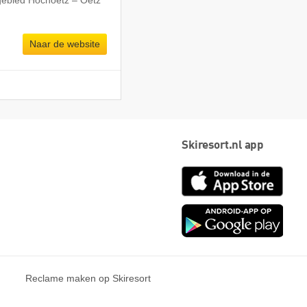
gebied Hochoetz – Oetz
Naar de website
Skiresort.nl app
App
Store
Goog
play
Reclame maken op Skiresort