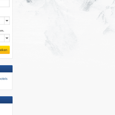
mm.
eken
otels