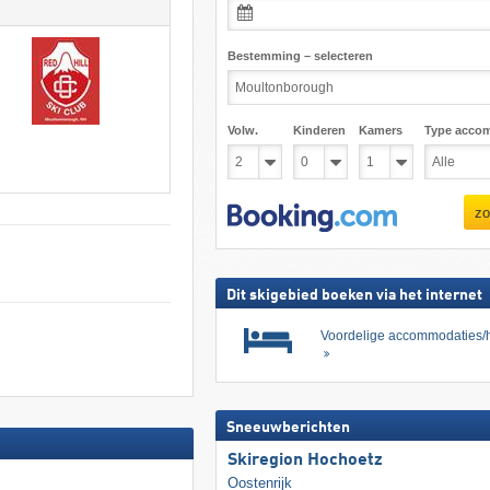
Bestemming – selecteren
Volw.
Kinderen
Kamers
Type acco
zo
Dit skigebied boeken via het internet
Voordelige accommodaties/h
Sneeuwberichten
Skiregion Hochoetz
Oostenrijk