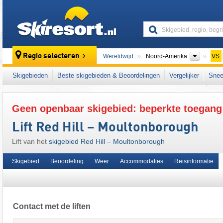
skiresort
Contine
Regio selecteren
Wereldwijd
Noord-Amerika
VS
Dit skigebied ligt ook in:
New England
,
Nort
Skigebieden
Beste skigebieden & Beoordelingen
Vergelijker
Snee
Geen openbaar skigebied: beperkte toegang
Lift Red Hill – Moultonborough
Lift van het
skigebied Red Hill – Moultonborough
Skigebied
Beoordeling
Weer
Accommodaties
Reisinformatie
Contact met de liften