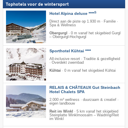
Tophotels voor de wintersport
S
Hotel Alpina deluxe ****
Direct aan de piste op 1.930 m · Familie ·
Spa & Wellness
Obergurgl
·
0 m vanaf het skigebied Gurgl
– Obergurgl-Hochgurgl
Sporthotel Kühtai ****
All-inclusive resort · Traditie & gezelligheid
· Overdekt zwembad
Kühtai
·
0 m vanaf het skigebied Kühtai
RELAIS & CHÂTEAUX Gut Steinbach
Hotel Chalets SPA
2.000 m² wellness · duurzaam & creatief ·
eigen landbouw
Reit im Winkl
·
5 km vanaf het skigebied
Steinplatte Winklmoosalm – Waidring/​Reit
im Winkl