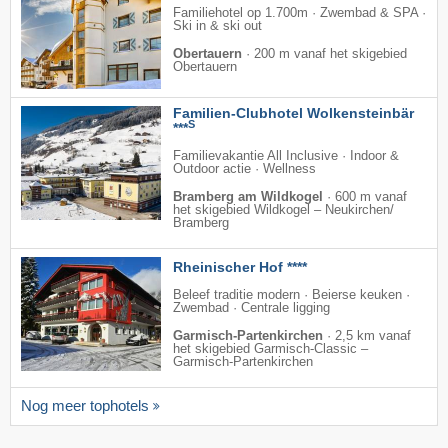
Familiehotel op 1.700m · Zwembad & SPA ·
Ski in & ski out
Obertauern
·
200 m vanaf het skigebied
Obertauern
Familien-Clubhotel Wolkensteinbär
S
***
Familievakantie All Inclusive · Indoor &
Outdoor actie · Wellness
Bramberg am Wildkogel
·
600 m vanaf
het skigebied Wildkogel – Neukirchen/​
Bramberg
Rheinischer Hof ****
Beleef traditie modern · Beierse keuken ·
Zwembad · Centrale ligging
Garmisch-Partenkirchen
·
2,5 km vanaf
het skigebied Garmisch-Classic –
Garmisch-Partenkirchen
Nog meer tophotels