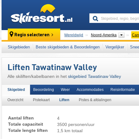
skiresort
Contine
Regio selecteren
Wereldwijd
Noord-Amerika
Can
Dit skigebied ligt ook in:
Canadian Prairies
,
Skigebieden
Beste skigebieden & Beoordelingen
Vergelijker
Snee
Liften Tawatinaw Valley
Alle skiliften/kabelbanen in het
skigebied Tawatinaw Valley
Skigebied
Beoordeling
Weer
Accommodaties
Reisinformatie
Overzicht
Pistekaart
Liften
Pistes & afdalingen
Aantal liften
4
Totale capaciteit
3500 personen/uur
Totale lengte liften
1,5 km totaal