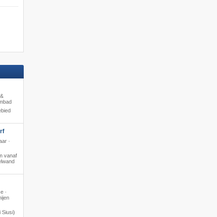
 &
embad
ebied
rf
aar ·
m vanaf
zelwand
se ·
ijen
 Siusi)