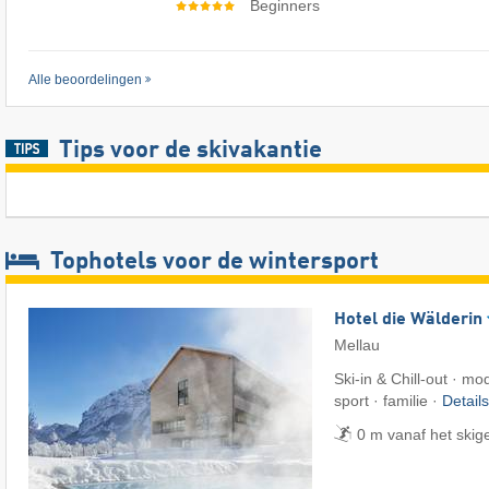
Beginners
Alle beoordelingen
Tips voor de skivakantie
Tophotels voor de wintersport
Hotel die Wälderin
Mellau
Ski-in & Chill-out · mo
sport · familie ·
Detail
0 m vanaf het ski