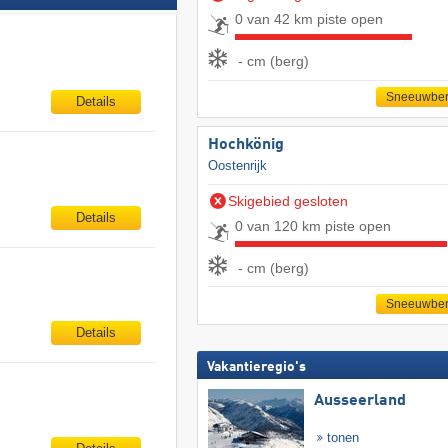
0 van 42 km piste open
- cm (berg)
Sneeuwber
Details
Hochkönig
Oostenrijk
Skigebied gesloten
Details
0 van 120 km piste open
- cm (berg)
Sneeuwber
Details
Vakantieregio's
Ausseerland
tonen