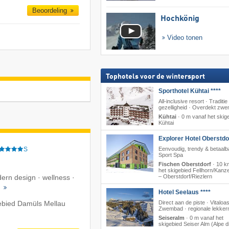
Beoordeling
Hochkönig
Video tonen
Tophotels voor de wintersport
Sporthotel Kühtai ****
All-inclusive resort · Traditie
gezelligheid · Overdekt zw
Kühtai
·
0 m vanaf het skig
Kühtai
Explorer Hotel Oberstdo
S
Eenvoudig, trendy & betaalb
Sport Spa
Fischen Oberstdorf
·
10 k
het skigebied Fellhorn/​Kan
dern design · wellness ·
– Oberstdorf/​Riezlern
s
Hotel Seelaus ****
gebied Damüls Mellau
Direct aan de piste · Vitaloa
Zwembad · regionale lekkern
Seiseralm
·
0 m vanaf het
skigebied Seiser Alm (Alpe di