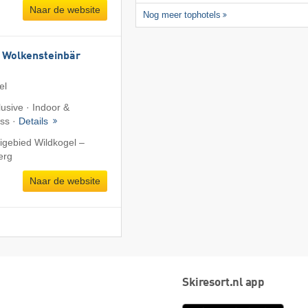
Naar de website
Nog meer tophotels
 Wolkensteinbär
el
lusive · Indoor &
ess ·
Details
igebied Wildkogel –
erg
Naar de website
Skiresort.nl app