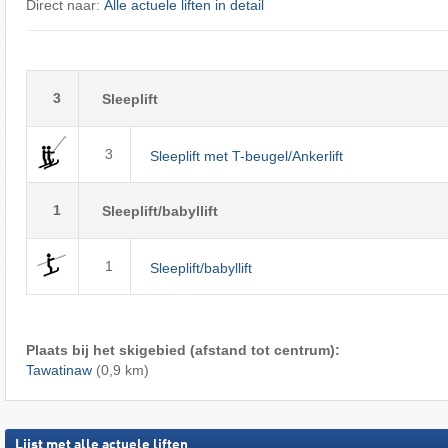
Direct naar:
Alle actuele liften in detail
3
Sleeplift
3
Sleeplift met T-beugel/Ankerlift
1
Sleeplift/babyllift
1
Sleeplift/babyllift
Plaats bij het skigebied (afstand tot centrum):
Tawatinaw
(0,9 km)
Lijst met alle actuele liften