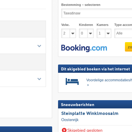
Bestemming – selecteren
Volw.
Kinderen
Kamers
Type acco
zo
Dit skigebied boeken via het internet
Voordelige accommodaties/h
Sneeuwberichten
Steinplatte Winklmoosalm
Oostenrijk
Skigebied gesloten