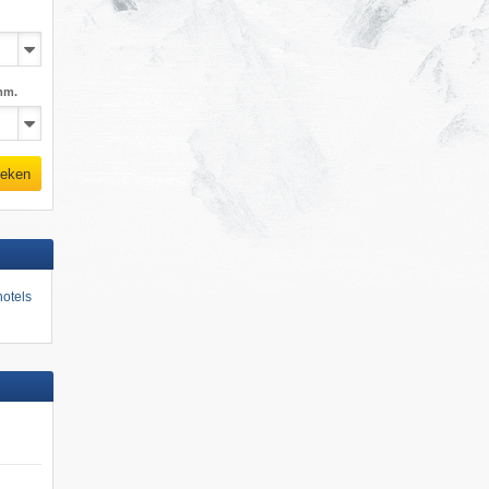
mm.
eken
otels