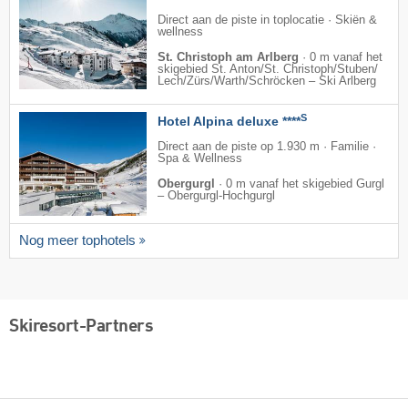
Direct aan de piste in toplocatie · Skiën &
wellness
St. Christoph am Arlberg
·
0 m vanaf het
skigebied St. Anton/​St. Christoph/​Stuben/​
Lech/​Zürs/​Warth/​Schröcken – Ski Arlberg
S
Hotel Alpina deluxe ****
Direct aan de piste op 1.930 m · Familie ·
Spa & Wellness
Obergurgl
·
0 m vanaf het skigebied Gurgl
– Obergurgl-Hochgurgl
Nog meer tophotels
Skiresort-Partners