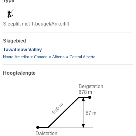
Type
Sleeplift met T-beugel/Ankerlift
Skigebied
Tawatinaw Valley
Noord-Amerika
Canada
Alberta
Central Alberta
Hoogte/lengte
Bergstation
678 m
510 m
57 m
Dalstation