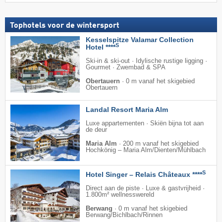
Tophotels voor de wintersport
Kesselspitze Valamar Collection
S
Hotel ****
Ski-in & ski-out · Idylische rustige ligging ·
Gourmet · Zwembad & SPA
Obertauern
·
0 m vanaf het skigebied
Obertauern
Landal Resort Maria Alm
Luxe appartementen · Skiën bijna tot aan
de deur
Maria Alm
·
200 m vanaf het skigebied
Hochkönig – Maria Alm/​Dienten/​Mühlbach
S
Hotel Singer – Relais Châteaux ****
Direct aan de piste · Luxe & gastvrijheid ·
1.800m² wellnesswereld
Berwang
·
0 m vanaf het skigebied
Berwang/​Bichlbach/​Rinnen