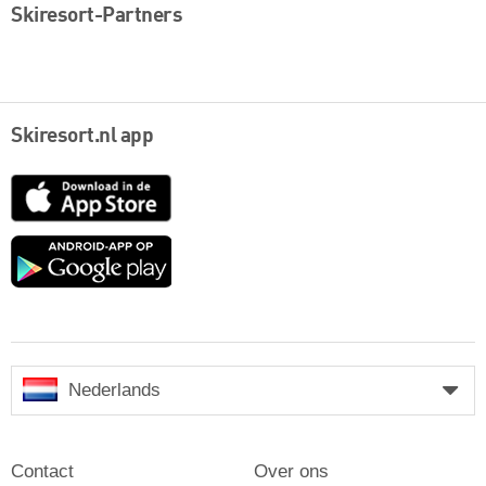
Skiresort-Partners
Skiresort.nl app
App
Store
Google
play
Nederlands
Contact
Over ons