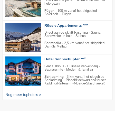
Direct aan de piste · Skivakantie met het
hele gezin
Fügen
·
100 m vanaf het skigebied
Spieljoch – Fügen
Rössle Appartements ****
Direct aan de skilift Faschina · Sauna ·
Sportwinkel in huis · Skibus
Fontanella
·
2,5 km vanaf het skigebied
Damüls Mellau
S
Hotel Sonnschupfer ***
Gratis skibus · Culinaire verwennerij ·
Saunaruimte · Modern & familiair
Schladming
·
3 km vanaf het skigebied
Schladming – Planai/​Hochwurzen/​Hauser
Kaibling/​Reiteralm (4-Berge-Skischaukel)
Nog meer tophotels