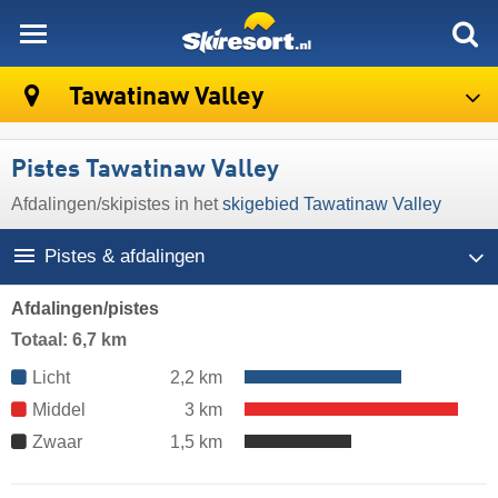
skiresort
Tawatinaw Valley
Pistes Tawatinaw Valley
Afdalingen/​skipistes in het
skigebied Tawatinaw Valley
Pistes & afdalingen
Afdalingen/pistes
Totaal: 6,7 km
Licht
2,2 km
Middel
3 km
Zwaar
1,5 km