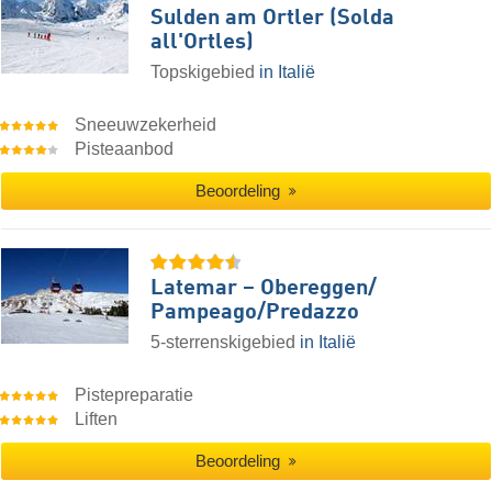
Sulden am Ortler (Solda
all'Ortles)
Topskigebied
in Italië
Sneeuwzekerheid
Pisteaanbod
Beoordeling
Latemar – Obereggen/​
Pampeago/​Predazzo
5-sterrenskigebied
in Italië
Pistepreparatie
Liften
Beoordeling