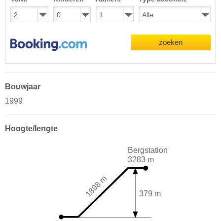
zoeken
Bouwjaar
1999
Hoogte/lengte
Bergstation
3283 m
1898 m
379 m