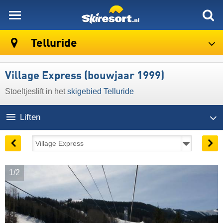
skiresort
Telluride
Village Express (bouwjaar 1999)
Stoeltjeslift in het
skigebied Telluride
Liften
1/2