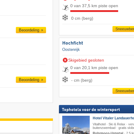
0 van 37,5 km piste open
0 cm (berg)
Sneeuwber
Beoordeling
Hochficht
Oostenrijk
Skigebied gesloten
0 van 20,1 km piste open
Beoordeling
- cm (berg)
Sneeuwber
Tophotels voor de wintersport
Hotel Vitaler Landauerho
Vitalhotel · Ski & Relax · v
buitenzwembad · gratis skib
Rohrmoos-Untertal
·
2,5 