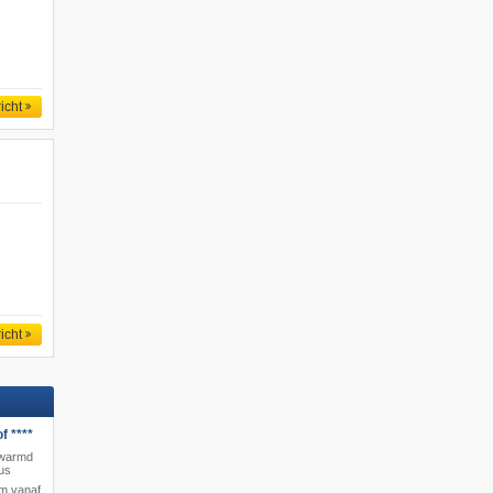
icht
icht
f ****
erwarmd
us
km vanaf