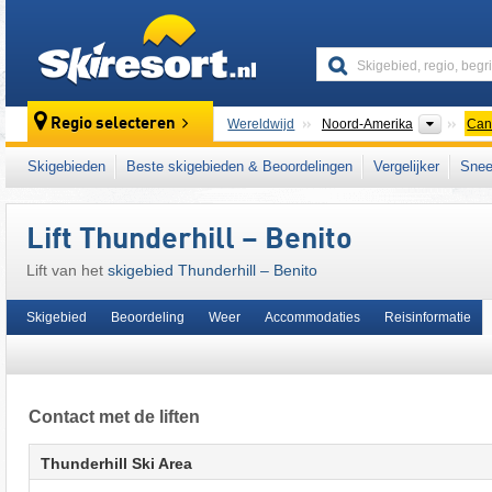
skiresort
Contine
Regio selecteren
Wereldwijd
Noord-Amerika
Can
Dit skigebied ligt ook in:
Canadian Prairies
,
Skigebieden
Beste skigebieden & Beoordelingen
Vergelijker
Snee
Lift Thunderhill – Benito
Lift van het
skigebied Thunderhill – Benito
Skigebied
Beoordeling
Weer
Accommodaties
Reisinformatie
Contact met de liften
Thunderhill Ski Area