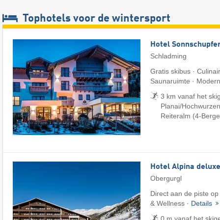
Tophotels voor de wintersport
Hotel Sonnschupfe
Schladming
Gratis skibus · Culinai
Saunaruimte · Modern 
3 km vanaf het ski
Planai/​Hochwurzen/
Reiteralm (4-Berge
Hotel Alpina delux
Obergurgl
Direct aan de piste op
& Wellness ·
Details
0 m vanaf het skig