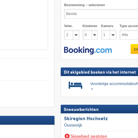
Bestemming – selecteren
Volw.
Kinderen
Kamers
Type acco
zo
Dit skigebied boeken via het internet
Voordelige accommodaties/h
Sneeuwberichten
Skiregion Hochoetz
Oostenrijk
Skigebied gesloten