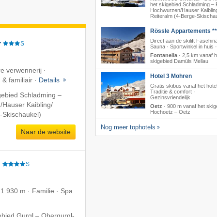
het skigebied Schladming – P
Hochwurzen/​Hauser Kaibling
Reiteralm (4-Berge-Skischa
Rössle Appartements **
Direct aan de skilift Faschina
r
S
Sauna · Sportwinkel in huis 
Fontanella
·
2,5 km vanaf h
skigebied Damüls Mellau
re verwennerij ·
Hotel 3 Mohren
& familiair ·
Details
Gratis skibus vanaf het hotel
Traditie & comfort ·
gebied Schladming –
Gezinsvriendelijk
​Hauser Kaibling/​
Oetz
·
900 m vanaf het skig
Hochoetz – Oetz
-Skischaukel)
Nog meer tophotels
Naar de website
e
S
 1.930 m · Familie · Spa
ebied Gurgl – Obergurgl-