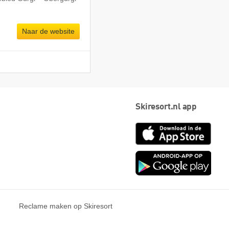
Naar de website
Skiresort.nl app
App
Store
Goog
play
Reclame maken op Skiresort