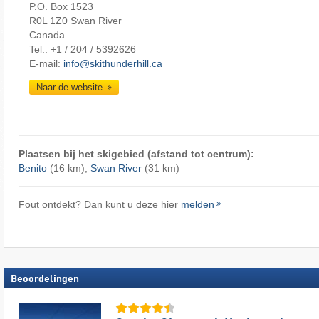
P.O. Box 1523
R0L 1Z0 Swan River
Canada
Tel.:
+1 / 204 / 5392626
E-mail:
info@skithunderhill.ca
Naar de website
Plaatsen bij het skigebied (afstand tot centrum):
Benito
(16 km),
Swan River
(31 km)
Fout ontdekt? Dan kunt u deze hier
melden
Beoordelingen