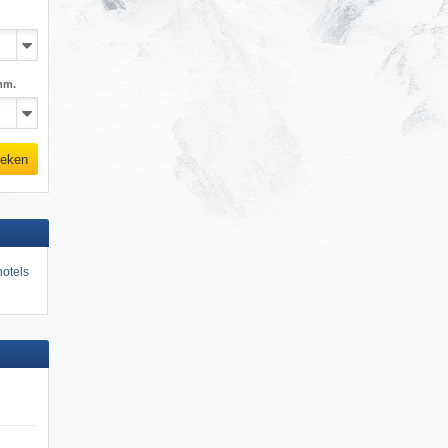
mm.
eken
otels