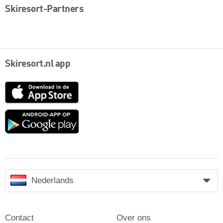
Skiresort-Partners
Skiresort.nl app
App
Store
Google
play
Nederlands
Contact
Over ons