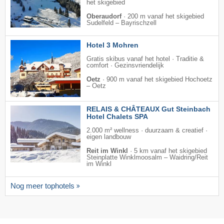
het skigebied
Oberaudorf
·
200 m vanaf het skigebied
Sudelfeld – Bayrischzell
Hotel 3 Mohren
Gratis skibus vanaf het hotel · Traditie &
comfort · Gezinsvriendelijk
Oetz
·
900 m vanaf het skigebied Hochoetz
– Oetz
RELAIS & CHÂTEAUX Gut Steinbach
Hotel Chalets SPA
2.000 m² wellness · duurzaam & creatief ·
eigen landbouw
Reit im Winkl
·
5 km vanaf het skigebied
Steinplatte Winklmoosalm – Waidring/​Reit
im Winkl
Nog meer tophotels