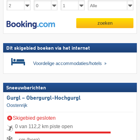
zoeken
Dit skigebied boeken via het internet
Voordelige accommodaties/hotels
Sneeuwberichten
Gurgl – Obergurgl-Hochgurgl
Oostenrijk
Skigebied gesloten
0 van 112,2 km piste open
- cm (berg)