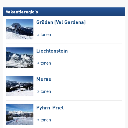
Vakantieregio's
Gröden (Val Gardena)
tonen
Liechtenstein
tonen
Murau
tonen
Pyhrn-Priel
tonen