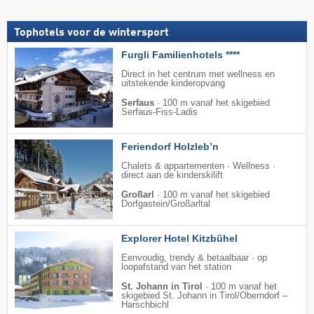
Tophotels voor de wintersport
Furgli Familienhotels ****
Direct in het centrum met wellness en
uitstekende kinderopvang
Serfaus
·
100 m vanaf het skigebied
Serfaus-Fiss-Ladis
Feriendorf Holzleb’n
Chalets & appartementen · Wellness ·
direct aan de kinderskilift
Großarl
·
100 m vanaf het skigebied
Dorfgastein/​Großarltal
Explorer Hotel Kitzbühel
Eenvoudig, trendy & betaalbaar · op
loopafstand van het station
St. Johann in Tirol
·
100 m vanaf het
skigebied St. Johann in Tirol/​Oberndorf –
Harschbichl