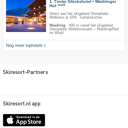
1. Tiroler Glückshotel • Waidringer
S
Hof ****
Direct aan het skigebied Steinplatte ·
Wellness & SPA · Geluksküche
Waidring
·
400 m vanaf het skigebied
Steinplatte Winklmoosalm – Waidring/​Reit
im Winkl
Nog meer tophotels
Skiresort-Partners
Skiresort.nl app
App
Store