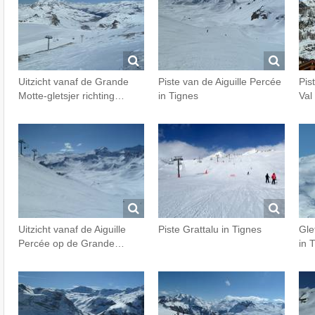
Uitzicht vanaf de Grande
Piste van de Aiguille Percée
Pis
Motte-gletsjer richting…
in Tignes
Val
Uitzicht vanaf de Aiguille
Piste Grattalu in Tignes
Gle
Percée op de Grande…
in 