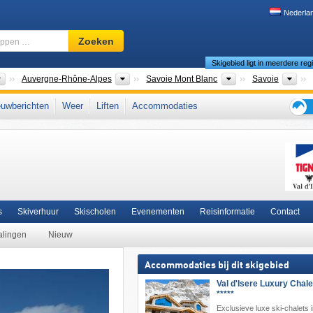
Nederla
Skigebied,
Zoeken
regio,
Skigebied ligt in meerdere reg
begrippen
…
Landen
Nieuwe regio's
Toeristische regio'
Dep
Auvergne-Rhône-Alpes
Savoie Mont Blanc
Savoie
noise
,
Grajische Alpen
,
noordelijke Franse Alpen
,
Rhône-Alpes
,
Franse Alpen
,
uwberichten
Weer
Liften
Accommodaties
pese Unie
Tips
voor
de
skiva
s
Skiverhuur
Skischolen
Evenementen
Reisinformatie
Contact
alingen
Nieuw
Accommodaties bij dit skigebied
Val d'Isere Luxury Chale
*****
Exclusieve luxe ski-chalets i