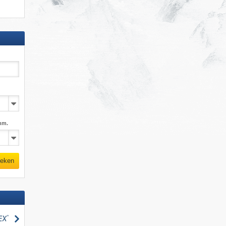
mm.
eken
zoeken