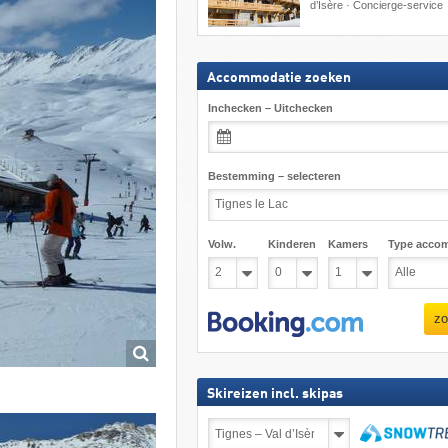
d’Isère · Concierge-service
Accommodatie zoeken
Inchecken – Uitchecken
Bestemming – selecteren
Volw.
Kinderen
Kamers
Type acco
zo
Skireizen incl. skipas
Skireizen
incl.