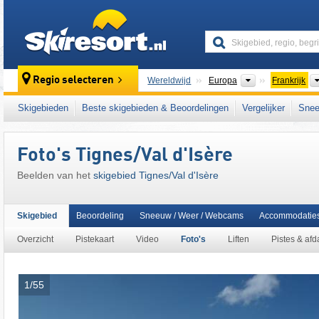
skiresort
Continenten
Regio selecteren
Wereldwijd
Europa
Frankrijk
Dit skigebied ligt ook in:
dal van de Isère
,
Va
Skigebieden
Beste skigebieden & Beoordelingen
Vergelijker
Snee
westelijke Alpen
,
Alpen
,
West-Europa
,
Euro
Foto's Tignes/​Val d'Isère
Beelden van het
skigebied Tignes/​Val d'Isère
Skigebied
Beoordeling
Sneeuw / Weer / Webcams
Accommodatie
Overzicht
Pistekaart
Video
Foto's
Liften
Pistes & afd
1/55