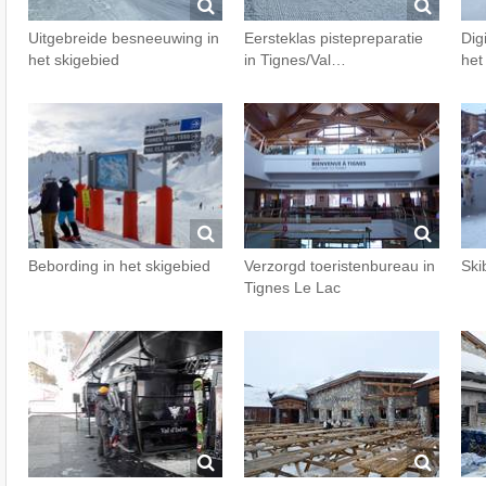
Uitgebreide besneeuwing in
Eersteklas pistepreparatie
Digi
het skigebied
in Tignes/Val…
het
Bebording in het skigebied
Verzorgd toeristenbureau in
Ski
Tignes Le Lac