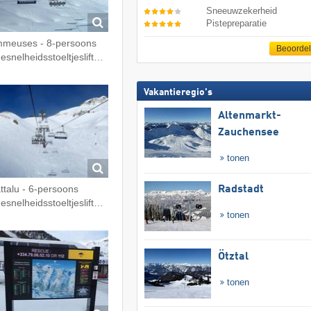
Sneeuwzekerheid
Pistepreparatie
meuses - 8-persoons
Beoorde
esnelheidsstoeltjeslift…
Vakantieregio's
Altenmarkt-
Zauchensee
tonen
ttalu - 6-persoons
Radstadt
esnelheidsstoeltjeslift…
tonen
Ötztal
tonen