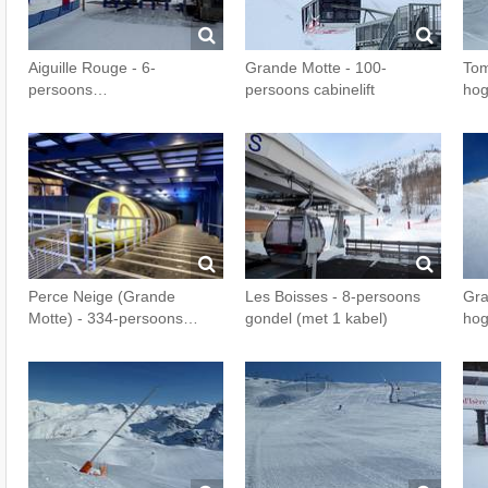
Aiguille Rouge - 6-
Grande Motte - 100-
Tom
persoons…
persoons cabinelift
hog
Perce Neige (Grande
Les Boisses - 8-persoons
Gra
Motte) - 334-persoons…
gondel (met 1 kabel)
hog