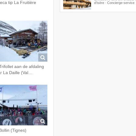
eca tip La Fruitière
d’Isère · Concierge-service
Trifollet aan de afdaling
r La Daille (Val…
Bollin (Tignes)