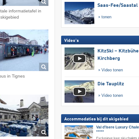
Saas-Fee/​Saastal
tale informatietafel in
 skigebied
tonen
Video's
KitzSki – Kitzbühel
Kirchberg
Video tonen
bus in Tignes
Die Tauplitz
Video tonen
Accommodaties bij dit skigebied
Val d'Isere Luxury Chale
*****
Exclusieve luxe ski-chalets i