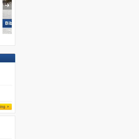
Biberwier – Marienberg
Gitschberg Jochtal
d
ling