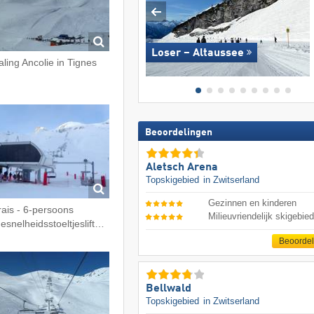
Loser – Altaussee
aling Ancolie in Tignes
Beoordelingen
Aletsch Arena
Topskigebied
in Zwitserland
Gezinnen en kinderen
ais - 6-persoons
Milieuvriendelijk skigebie
esnelheidsstoeltjeslift…
Beoorde
Bellwald
Topskigebied
in Zwitserland