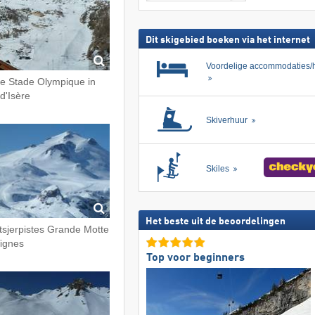
skipas
zoeken
Dit skigebied boeken via het internet
Voordelige accommodaties/h
te Stade Olympique in
 d'Isère
Skiverhuur
Skiles
Het beste uit de beoordelingen
tsjerpistes Grande Motte
Tignes
Top voor beginners