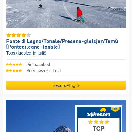
Ponte di Legno/​​Tonale/​​Presena-gletsjer/​​Temù
(Pontedilegno-Tonale)
Topskigebied
in Italië
Pisteaanbod
Sneeuwzekerheid
Beoordeling