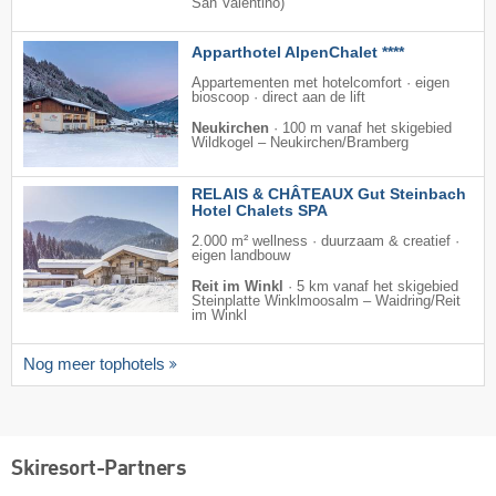
San Valentino)
Apparthotel AlpenChalet ****
Appartementen met hotelcomfort · eigen
bioscoop · direct aan de lift
Neukirchen
·
100 m vanaf het skigebied
Wildkogel – Neukirchen/​Bramberg
RELAIS & CHÂTEAUX Gut Steinbach
Hotel Chalets SPA
2.000 m² wellness · duurzaam & creatief ·
eigen landbouw
Reit im Winkl
·
5 km vanaf het skigebied
Steinplatte Winklmoosalm – Waidring/​Reit
im Winkl
Nog meer tophotels
Skiresort-Partners