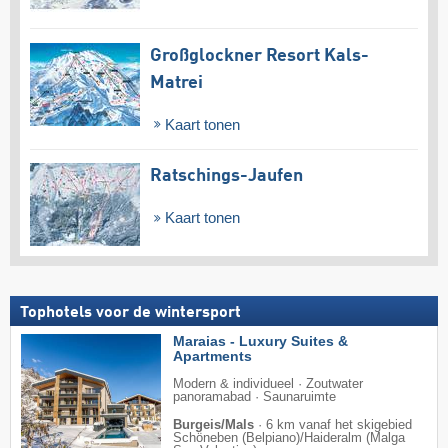
Großglockner Resort Kals-
Matrei
Kaart tonen
Ratschings-Jaufen
Kaart tonen
Tophotels voor de wintersport
Maraias - Luxury Suites &
Apartments
Modern & individueel · Zoutwater
panoramabad · Saunaruimte
Burgeis/Mals
·
6 km vanaf het skigebied
Schöneben (Belpiano)/​Haideralm (Malga