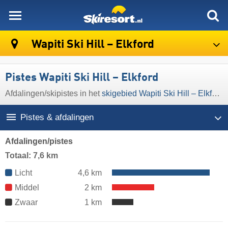
skiresort
Wapiti Ski Hill – Elkford
Pistes Wapiti Ski Hill – Elkford
Afdalingen/​skipistes in het
skigebied Wapiti Ski Hill – Elkford
Pistes & afdalingen
Afdalingen/pistes
Totaal: 7,6 km
Licht
4,6 km
Middel
2 km
Zwaar
1 km