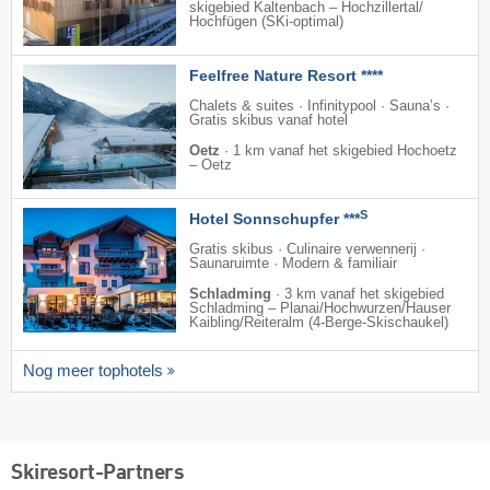
skigebied Kaltenbach – Hochzillertal/​
Hochfügen (SKi-optimal)
Feelfree Nature Resort ****
Chalets & suites · Infinitypool · Sauna’s ·
Gratis skibus vanaf hotel
Oetz
·
1 km vanaf het skigebied Hochoetz
– Oetz
S
Hotel Sonnschupfer ***
Gratis skibus · Culinaire verwennerij ·
Saunaruimte · Modern & familiair
Schladming
·
3 km vanaf het skigebied
Schladming – Planai/​Hochwurzen/​Hauser
Kaibling/​Reiteralm (4-Berge-Skischaukel)
Nog meer tophotels
Skiresort-Partners