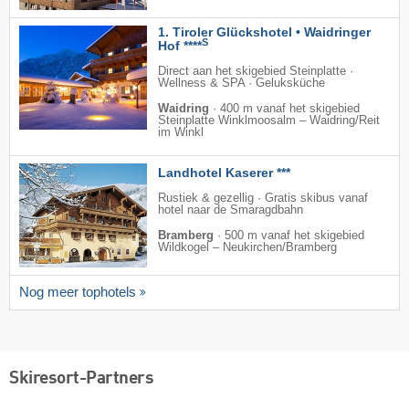
1. Tiroler Glückshotel • Waidringer
S
Hof ****
Direct aan het skigebied Steinplatte ·
Wellness & SPA · Geluksküche
Waidring
·
400 m vanaf het skigebied
Steinplatte Winklmoosalm – Waidring/​Reit
im Winkl
Landhotel Kaserer ***
Rustiek & gezellig · Gratis skibus vanaf
hotel naar de Smaragdbahn
Bramberg
·
500 m vanaf het skigebied
Wildkogel – Neukirchen/​Bramberg
Nog meer tophotels
Skiresort-Partners