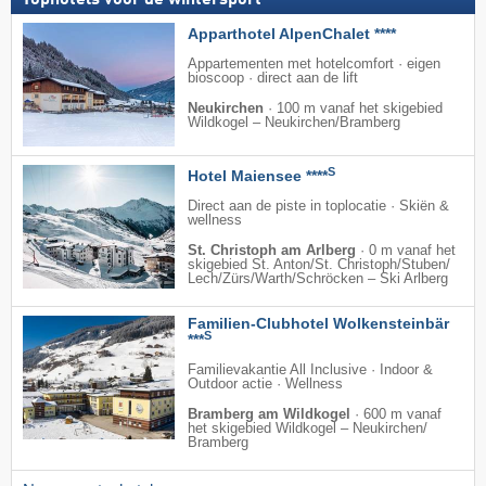
Apparthotel AlpenChalet ****
Appartementen met hotelcomfort · eigen
bioscoop · direct aan de lift
Neukirchen
·
100 m vanaf het skigebied
Wildkogel – Neukirchen/​Bramberg
S
Hotel Maiensee ****
Direct aan de piste in toplocatie · Skiën &
wellness
St. Christoph am Arlberg
·
0 m vanaf het
skigebied St. Anton/​St. Christoph/​Stuben/​
Lech/​Zürs/​Warth/​Schröcken – Ski Arlberg
Familien-Clubhotel Wolkensteinbär
S
***
Familievakantie All Inclusive · Indoor &
Outdoor actie · Wellness
Bramberg am Wildkogel
·
600 m vanaf
het skigebied Wildkogel – Neukirchen/​
Bramberg