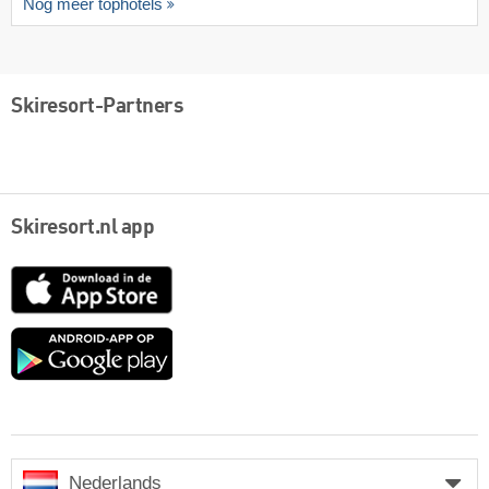
Nog meer tophotels
Skiresort-Partners
Skiresort.nl app
App
Store
Google
play
Nederlands