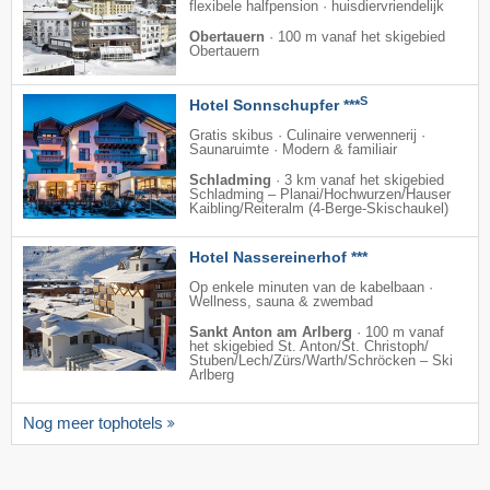
flexibele halfpension · huisdiervriendelijk
Obertauern
·
100 m vanaf het skigebied
Obertauern
S
Hotel Sonnschupfer ***
Gratis skibus · Culinaire verwennerij ·
Saunaruimte · Modern & familiair
Schladming
·
3 km vanaf het skigebied
Schladming – Planai/​Hochwurzen/​Hauser
Kaibling/​Reiteralm (4-Berge-Skischaukel)
Hotel Nassereinerhof ***
Op enkele minuten van de kabelbaan ·
Wellness, sauna & zwembad
Sankt Anton am Arlberg
·
100 m vanaf
het skigebied St. Anton/​St. Christoph/​
Stuben/​Lech/​Zürs/​Warth/​Schröcken – Ski
Arlberg
Nog meer tophotels