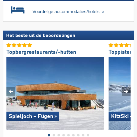
Voordelige accommodaties/hotels
Het beste uit de beoordelingen
Topbergrestaurants/-hutten
Toppisteaa
Spieljoch – Fügen
KitzSki – 