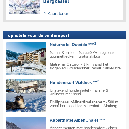
Bergkastel
Kaart tonen
Tophotels voor de wintersport
S
Naturhotel Outside ****
Natuur & milieu · NatuurSPA · regionale
gourmetkeuken · gratis skibus
Matrei in Osttirol
·
1 km vanaf het
skigebied Großglockner Resort Kals-Matrei
S
Hunderesort Waldeck ***
Uitstekend hondenhotel · Familie &
wellness met hond
Philippsreut-Mitterfirmiansreut
·
500 m
vanaf het skigebied Mitterdorf – Almberg
Apparthotel AlpenChalet ****
Appartementen met hotelcomfort · eigen