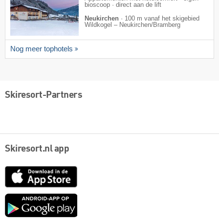
bioscoop · direct aan de lift
Neukirchen
·
100 m vanaf het skigebied
Wildkogel – Neukirchen/​Bramberg
Nog meer tophotels
Skiresort-Partners
Skiresort.nl app
App
Store
Google
play