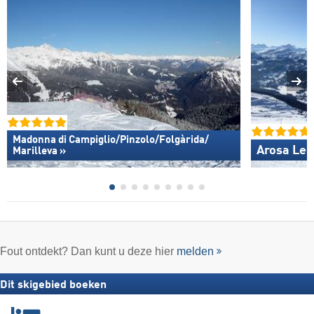
Madonna di Campiglio/​Pinzolo/​Folgàrida/​
Arosa Len
Marilleva »
Fout ontdekt? Dan kunt u deze hier
melden
Dit skigebied boeken