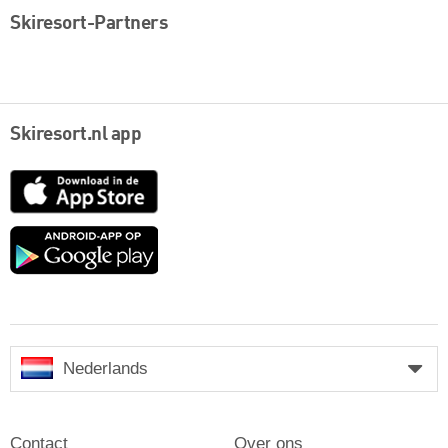
Skiresort-Partners
Skiresort.nl app
App
Store
Google
play
Nederlands
Contact
Over ons